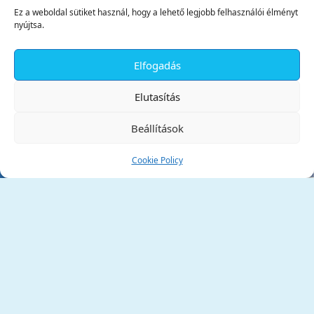
Ez a weboldal sütiket használ, hogy a lehető legjobb felhasználói élményt
nyújtsa.
Elfogadás
✕
Elutasítás
Beállítások
Cookie Policy
Tata Város Önkormányzata
2890 Tata, Kossuth tér 1.
Telefon:
+36 34 / 588 600
Fax:
+36 34 / 587 078
Email:
ph@tata.hu
(külső hivatkozás)
Archívum
Díjaink
Adatvédelmi nyilatkozat