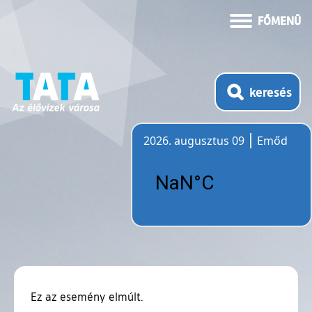
FŐMENÜ
keresés
2026. augusztus 09
Emőd
Időjárás
Ez az esemény elmúlt.