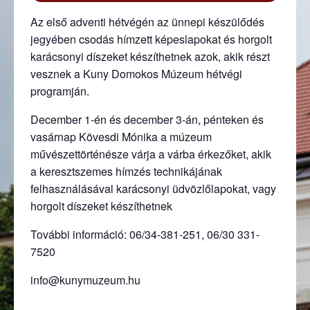
Az első adventi hétvégén az ünnepi készülődés
jegyében csodás hímzett képeslapokat és horgolt
karácsonyi díszeket készíthetnek azok, akik részt
vesznek a Kuny Domokos Múzeum hétvégi
programján.
December 1-én és december 3-án, pénteken és
vasárnap Kövesdi Mónika a múzeum
művészettörténésze várja a várba érkezőket, akik
a keresztszemes hímzés technikájának
felhasználásával karácsonyi üdvözlőlapokat, vagy
horgolt díszeket készíthetnek
További információ: 06/34-381-251, 06/30 331-
7520
info@kunymuzeum.hu