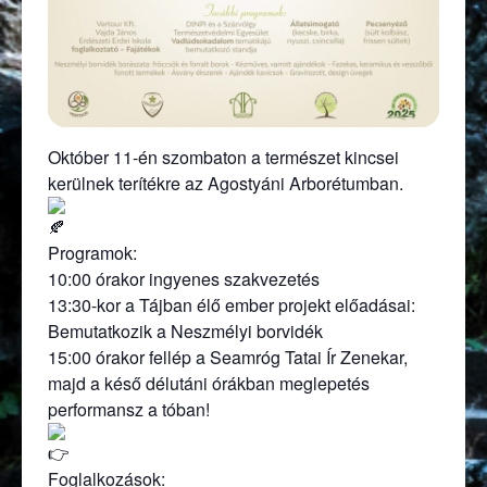
Október 11-én szombaton a természet kincsei
kerülnek terítékre az Agostyáni Arborétumban.
Programok:
10:00 órakor ingyenes szakvezetés
13:30-kor a Tájban élő ember projekt előadásai:
Bemutatkozik a Neszmélyi borvidék
15:00 órakor fellép a Seamróg Tatai Ír Zenekar,
majd a késő délutáni órákban meglepetés
performansz a tóban!
Foglalkozások: