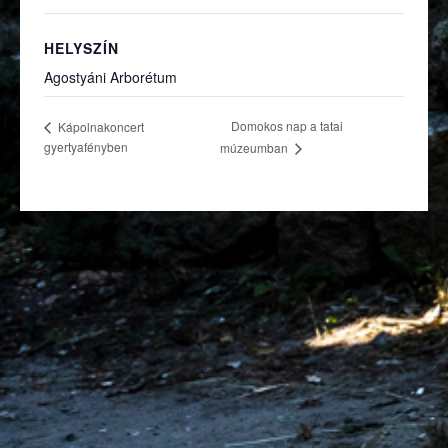
HELYSZÍN
Agostyáni Arborétum
Domokos nap a tatai
Kápolnakoncert
gyertyafényben
múzeumban