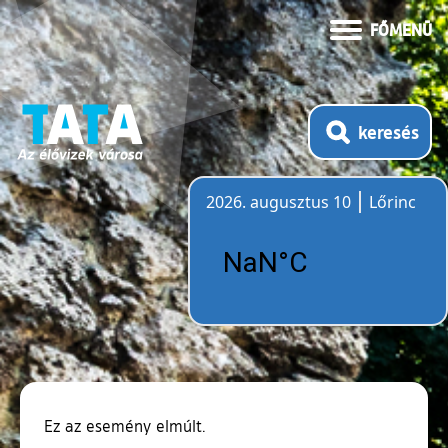
FŐMENÜ
keresés
2026. augusztus 10
Lőrinc
Időjárás
Ez az esemény elmúlt.