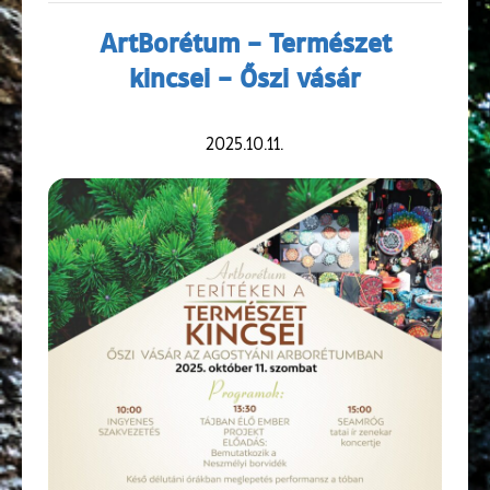
ArtBorétum – Természet
kincsei – Őszi vásár
2025.10.11.