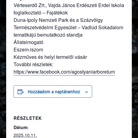
Vérteserdő Zrt., Vajda János Erdészeti Erdei Iskola
foglalkoztató – Fajátékok
Duna-Ipoly Nemzeti Park és a Százvölgy
Természetvédelmi Egyesület – Vadlúd Sokadalom
tematikájú bemutatkozó standja
Állatsimogató
Eszem-iszom
Kézműves és helyi termelői vásár
További részletek:
(külső hiv
https://www.facebook.com/agostyaniarboretum
Hozzáadom a naptáramhoz
RÉSZLETEK
Dátum:
2025.10.11.