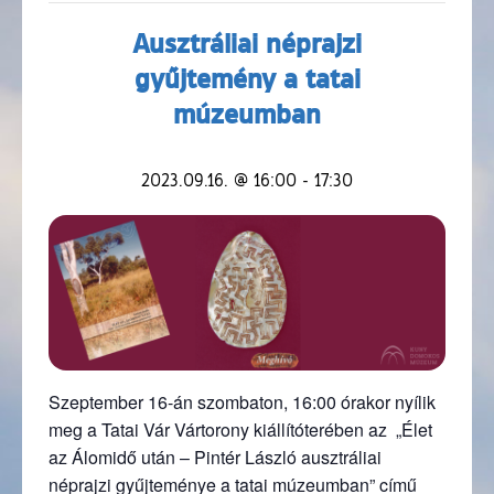
Ausztráliai néprajzi
gyűjtemény a tatai
múzeumban
2023.09.16. @ 16:00
-
17:30
Szeptember 16-án szombaton, 16:00 órakor nyílik
meg a Tatai Vár Vártorony kiállítóterében az „Élet
az Álomidő után – Pintér László ausztráliai
néprajzi gyűjteménye a tatai múzeumban” című