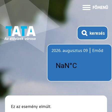
FŐMENÜ
keresés
2026. augusztus 09
Emőd
Időjárás
Ez az esemény elmúlt.