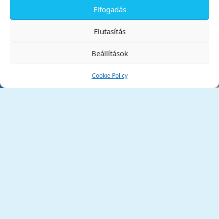
Elfogadás
✕
Elutasítás
Beállítások
Cookie Policy
Tata Város Önkormányzata
2890 Tata, Kossuth tér 1.
Telefon:
+36 34 / 588 600
Fax:
+36 34 / 587 078
Email:
ph@tata.hu
(külső hivatkozás)
Archívum
Díjaink
Adatvédelmi nyilatkozat
Akadálymentesítési nyilatkozat
Pályázatok