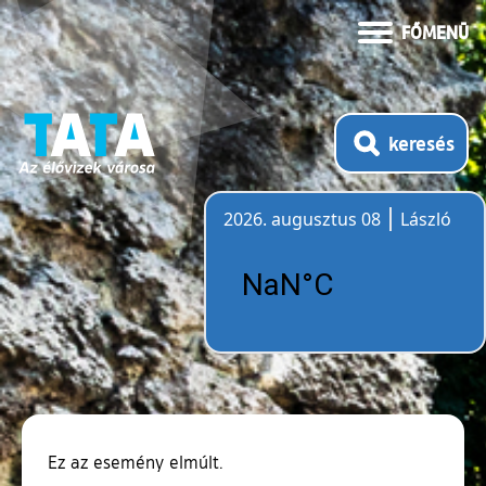
FŐMENÜ
keresés
2026. augusztus 08
László
Időjárás
Ez az esemény elmúlt.