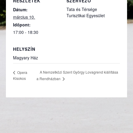
RÉSZLETEK
SZERVEZŐ
Tata és Térsége
Dátum:
Turisztikai Egyesület
március 10.
Időpont:
17:00 - 18:30
HELYSZÍN
Magyary Ház
A Nemzetközi Szent György Lovagrend kiállítása
Opera
Kisokos
a Rendházban