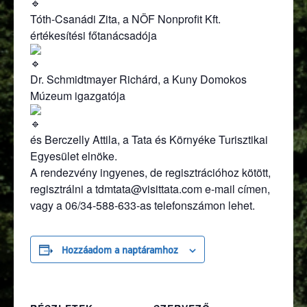
Tóth-Csanádi Zita, a NÖF Nonprofit Kft.
értékesítési főtanácsadója
Dr. Schmidtmayer Richárd, a Kuny Domokos
Múzeum igazgatója
és Berczelly Attila, a Tata és Környéke Turisztikai
Egyesület elnöke.
A rendezvény ingyenes, de regisztrációhoz kötött,
regisztrálni a tdmtata@visittata.com e-mail címen,
vagy a 06/34-588-633-as telefonszámon lehet.
Hozzáadom a naptáramhoz