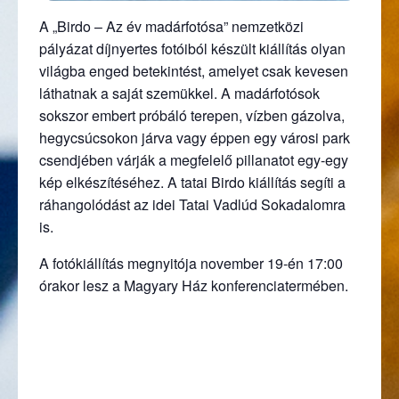
A „Birdo – Az év madárfotósa” nemzetközi
pályázat díjnyertes fotóiból készült kiállítás olyan
világba enged betekintést, amelyet csak kevesen
láthatnak a saját szemükkel. A madárfotósok
sokszor embert próbáló terepen, vízben gázolva,
hegycsúcsokon járva vagy éppen egy városi park
csendjében várják a megfelelő pillanatot egy-egy
kép elkészítéséhez. A tatai Birdo kiállítás segíti a
ráhangolódást az idei Tatai Vadlúd Sokadalomra
is.
A fotókiállítás megnyitója november 19-én 17:00
órakor lesz a Magyary Ház konferenciatermében.