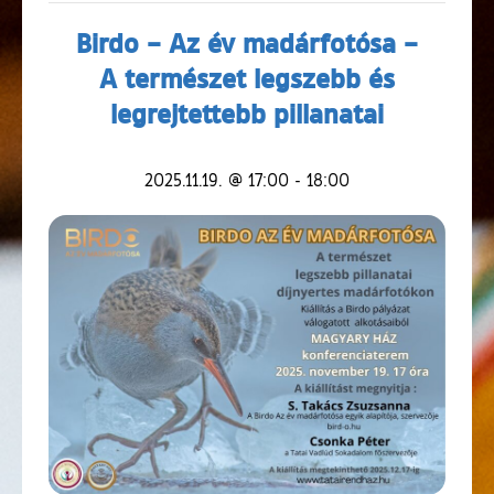
Birdo – Az év madárfotósa –
A természet legszebb és
legrejtettebb pillanatai
2025.11.19. @ 17:00
-
18:00