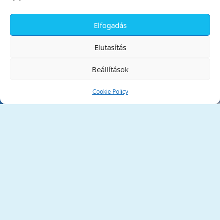
Elfogadás
✕
Elutasítás
Beállítások
Cookie Policy
Tata Város Önkormányzata
2890 Tata, Kossuth tér 1.
Telefon:
+36 34 / 588 600
Fax:
+36 34 / 587 078
Email:
ph@tata.hu
(külső hivatkozás)
Archívum
Díjaink
Adatvédelmi nyilatkozat
Akadálymentesítési nyilatkozat
Pályázatok