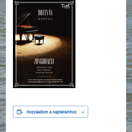
Hozzáadom a naptáramhoz