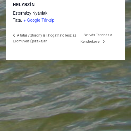
HELYSZÍN
Esterházy Nyárilak
(külső hivatkozás)
Tata
,
+ Google Térkép
Szilvás Táncház a
A tatai víztorony is látogatható lesz az
Erőművek Éjszakáján
Kenderkével