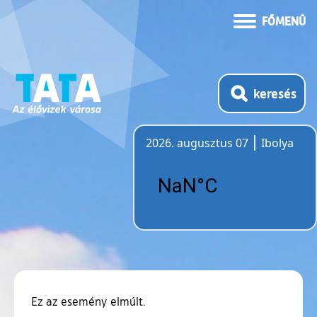
FŐMENÜ
keresés
2026. augusztus 07
Ibolya
Időjárás
Ez az esemény elmúlt.