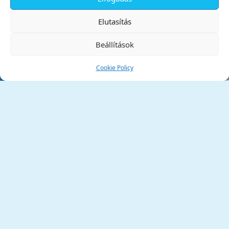
✕
Elutasítás
Beállítások
Cookie Policy
Tata Város Önkormányzata
2890 Tata, Kossuth tér 1.
Telefon:
+36 34 / 588 600
Fax:
+36 34 / 587 078
Email:
ph@tata.hu
(külső hivatkozás)
Archívum
Díjaink
Adatvédelmi nyilatkozat
Akadálymentesítési nyilatkozat
Pályázatok