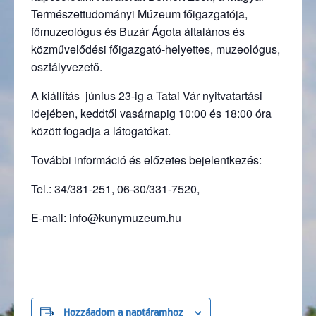
Természettudományi Múzeum főigazgatója,
főmuzeológus és Buzár Ágota általános és
közművelődési főigazgató-helyettes, muzeológus,
osztályvezető.
A kiállítás június 23-ig a Tatai Vár nyitvatartási
idejében, keddtől vasárnapig 10:00 és 18:00 óra
között fogadja a látogatókat.
További információ és előzetes bejelentkezés:
Tel.: 34/381-251, 06-30/331-7520,
E-mail: info@kunymuzeum.hu
Hozzáadom a naptáramhoz