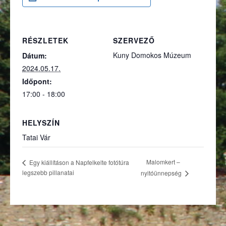
RÉSZLETEK
SZERVEZŐ
Kuny Domokos Múzeum
Dátum:
2024.05.17.
Időpont:
17:00 - 18:00
HELYSZÍN
Tatai Vár
Malomkert –
Egy kiállításon a Napfelkelte fotótúra
legszebb pillanatai
nyitóünnepség