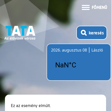
FŐMENÜ
keresés
2026. augusztus 08
László
Időjárás
Ez az esemény elmúlt.