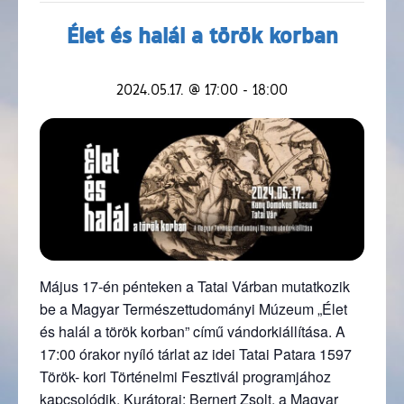
Élet és halál a török korban
2024.05.17. @ 17:00
-
18:00
Május 17-én pénteken a Tatai Várban mutatkozik
be a Magyar Természettudományi Múzeum „Élet
és halál a török korban” című vándorkiállítása. A
17:00 órakor nyíló tárlat az idei Tatai Patara 1597
Török- kori Történelmi Fesztivál programjához
kapcsolódik. Kurátorai: Bernert Zsolt, a Magyar