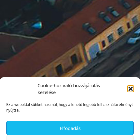
Cookie-hoz való hozzájárulás
kezelése
Ez a weboldal sütiket használ, hogy a lehető legjobb felhasználói élményt
nyújtsa.
Elfogadás
✕