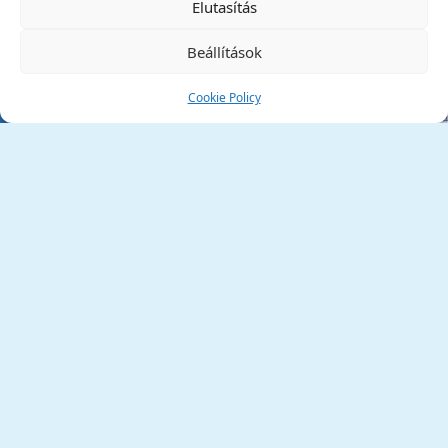
Elutasítás
Beállítások
Cookie Policy
Tata Város Önkormányzata
2890 Tata, Kossuth tér 1.
Telefon:
+36 34 / 588 600
Fax:
+36 34 / 587 078
Email:
ph@tata.hu
(külső hivatkozás)
Archívum
Díjaink
Adatvédelmi nyilatkozat
Akadálymentesítési nyilatkozat
Pályázatok
(külső hivatkozás)