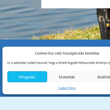
Cookie-hoz való hozzájárulás kezelése
Tata Város Önkormány
Ez a weboldal sütiket használ, hogy a lehető legjobb felhasználói élményt ny
2890 Tata, Kossuth tér 1.
Telefon:
+36 34 / 588 600
Elfogadás
Elutasítás
Beállít
Fax:
+36 34 / 587 078
Email:
ph@tata.hu
Cookie Policy