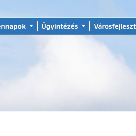
ennapok
Ügyintézés
Városfejlesz