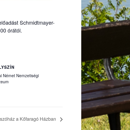
 előadást Schmidtmayer-
0 órától.
LYSZÍN
ai Német Nemzetiségi
zeum
tszóház a Kőfaragó Házban