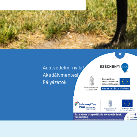
✕
Adatvédelmi nyilatkozat
Akadálymentesítési nyilatkozat
Pályázatok
fenntartva © 2006 – 2026 Tata Város