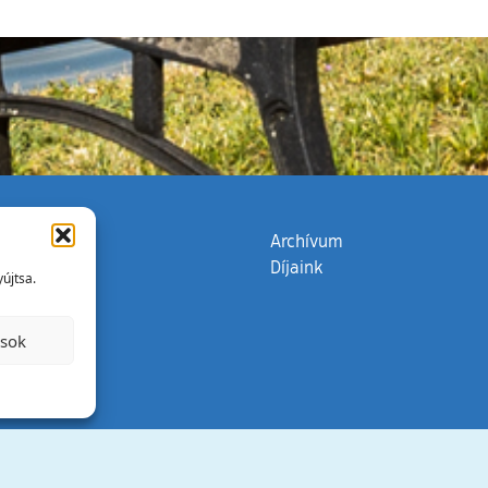
zata
(külső hivatkozás)
Archívum
Díjaink
újtsa.
ások
Minden jog 