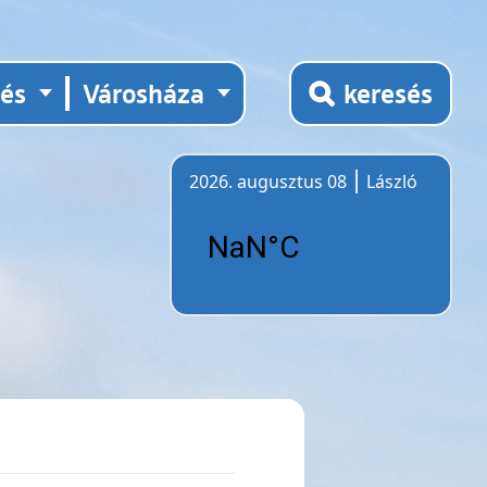
tés
Városháza
keresés
2026. augusztus 08
László
Időjárás