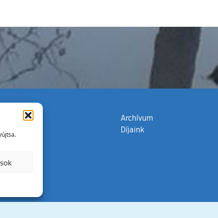
zata
(külső hivatkozás)
Archívum
Díjaink
újtsa.
ások
Minden jog 