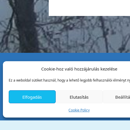
Cookie-hoz való hozzájárulás kezelése
Tata Város Önkormány
Ez a weboldal sütiket használ, hogy a lehető legjobb felhasználói élményt ny
2890 Tata, Kossuth tér 1.
Telefon:
+36 34 / 588 600
Elfogadás
Elutasítás
Beállít
Fax:
+36 34 / 587 078
Email:
ph@tata.hu
Cookie Policy