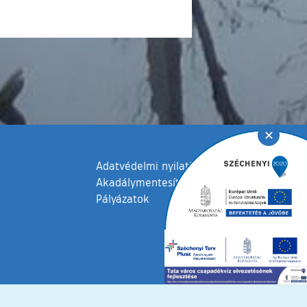
✕
Adatvédelmi nyilatkozat
Akadálymentesítési nyilatkozat
Pályázatok
fenntartva © 2006 – 2026 Tata Város