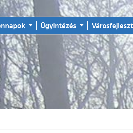
ennapok
Ügyintézés
Városfejlesz