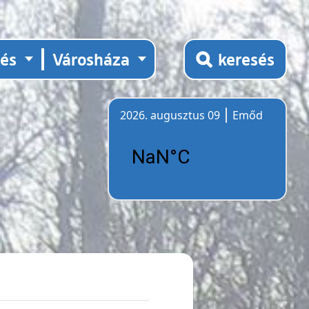
tés
Városháza
keresés
2026. augusztus 09
Emőd
Időjárás