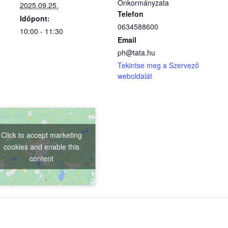
Önkormányzata
2025.09.25.
Telefon
Időpont:
0634588600
10:00 - 11:30
Email
ph@tata.hu
Tekintse meg a Szervező
weboldalát
Click to accept marketing
cookies and enable this
content