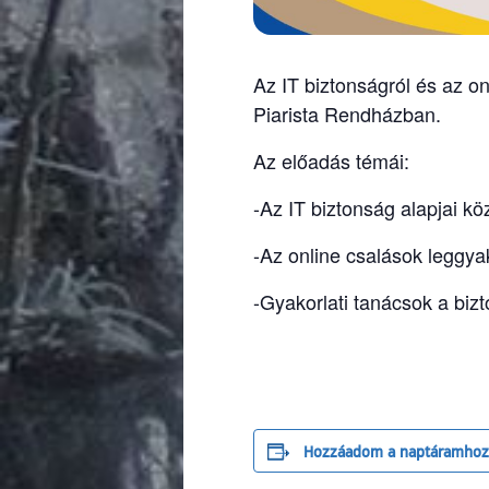
Az IT biztonságról és az o
Piarista Rendházban.
Az előadás témái:
-Az IT biztonság alapjai k
-Az online csalások leggya
-Gyakorlati tanácsok a biz
Hozzáadom a naptáramhoz