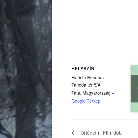
HELYSZÍN
Piarista Rendház
Tanoda tér 5/A
Tata
,
Magyarország
+
(külső hivatkozás)
Google Térkép
Történelmi Filmklub