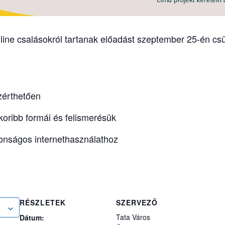
nline csalásokról tartanak előadást szeptember 25-én csü
özérthetően
koribb formái és felismerésük
tonságos internethasználathoz
RÉSZLETEK
SZERVEZŐ
Tata Város
Dátum: