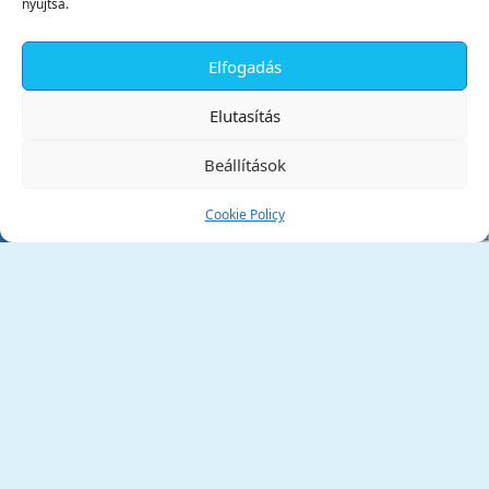
nyújtsa.
Elfogadás
✕
Elutasítás
Beállítások
Cookie Policy
Tata Város Önkormányzata
2890 Tata, Kossuth tér 1.
Telefon:
+36 34 / 588 600
Fax:
+36 34 / 587 078
Email:
ph@tata.hu
(külső hivatkozás)
Archívum
Díjaink
Adatvédelmi nyilatkozat
Akadálymentesítési nyilatkozat
Pályázatok