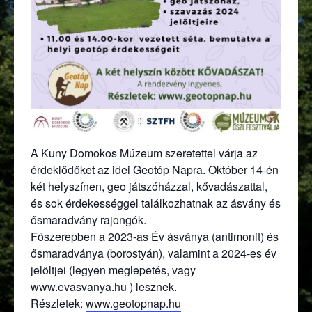
A Kuny Domokos Múzeum szeretettel várja az
érdeklődőket az idei Geotóp Napra. Október 14-én
két helyszínen, geo játszóházzal, kővadászattal,
és sok érdekességgel találkozhatnak az ásvány és
ősmaradvány rajongók.
Főszerepben a 2023-as Év ásványa (antimonit) és
ősmaradványa (borostyán), valamint a 2024-es év
jelöltjei (legyen meglepetés, vagy
(külső hivatkozás)
www.evasvanya.hu
) lesznek.
(külső hivatkozás)
Részletek:
www.geotopnap.hu