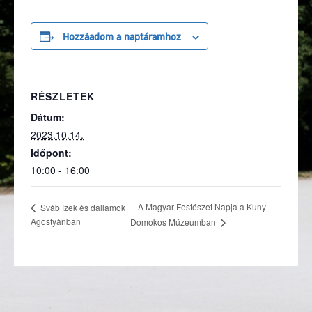
Hozzáadom a naptáramhoz
RÉSZLETEK
Dátum:
2023.10.14.
Időpont:
10:00 - 16:00
A Magyar Festészet Napja a Kuny
Sváb ízek és dallamok
Agostyánban
Domokos Múzeumban