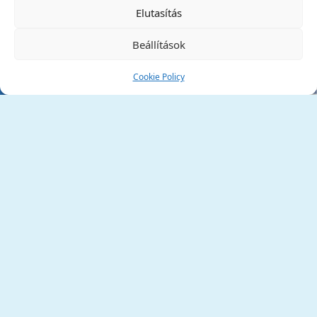
✕
Elutasítás
Beállítások
Cookie Policy
Tata Város Önkormányzata
2890 Tata, Kossuth tér 1.
Telefon:
+36 34 / 588 600
Fax:
+36 34 / 587 078
Email:
ph@tata.hu
(külső hivatkozás)
Archívum
Díjaink
Adatvédelmi nyilatkozat
Akadálymentesítési nyilatkozat
Pályázatok
(külső hivatkozás)