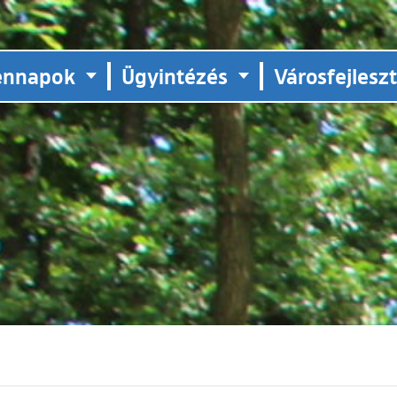
ennapok
Ügyintézés
Városfejlesz