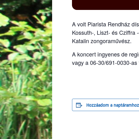
A volt Piarista Rendház dí
Kossuth-, Liszt- és Cziff
Katalin zongoraművész.
A koncert ingyenes de regi
vagy a 06-30/691-0030-as 
Hozzáadom a naptáramhoz