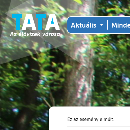
Aktuális
Mind
Ez az esemény elmúlt.