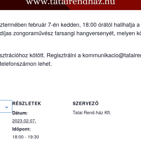
sztermében február 7-én kedden, 18:00 órától hallhatj
ra -díjas zongoraművész farsangi hangversenyét, melyen
sztrációhoz kötött. Regisztrálni a kommunikacio@tatair
telefonszámon lehet.
RÉSZLETEK
SZERVEZŐ
Tatai Rend-ház Kft.
Dátum:
2023.02.07.
Időpont:
18:00 - 19:30