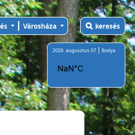
tés
Városháza
keresés
2026. augusztus 07
Ibolya
Időjárás