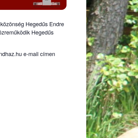
a a közönség Hegedűs Endre
 közreműködik Hegedűs
endhaz.hu e-mail címen