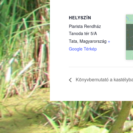
HELYSZÍN
Piarista Rendház
Tanoda tér 5/A
Tata
,
Magyarország
+
(külső hivatkozás)
Google Térkép
Könyvbemutató a kastélyb