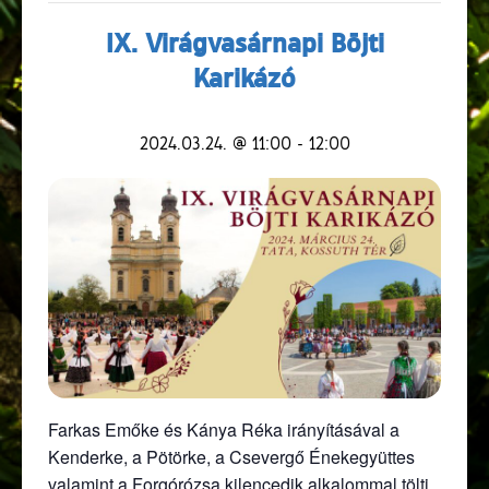
IX. Virágvasárnapi Böjti
Karikázó
2024.03.24. @ 11:00
-
12:00
Farkas Emőke és Kánya Réka irányításával a
Kenderke, a Pötörke, a Csevergő Énekegyüttes
valamint a Forgórózsa kilencedik alkalommal tölti