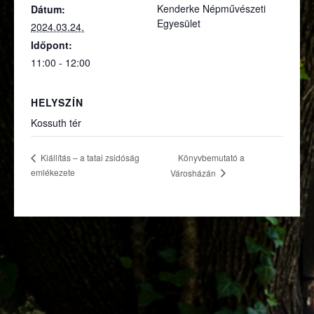
Kenderke Népművészeti
Dátum:
Egyesület
2024.03.24.
Időpont:
11:00 - 12:00
HELYSZÍN
Kossuth tér
Könyvbemutató a
Kiállítás – a tatai zsidóság
emlékezete
Városházán