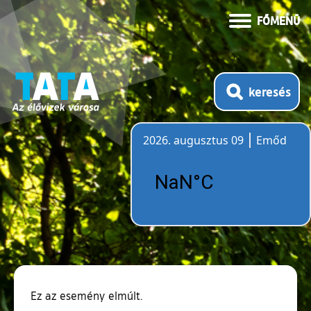
FŐMENÜ
keresés
2026. augusztus 09
Emőd
Időjárás
Ez az esemény elmúlt.