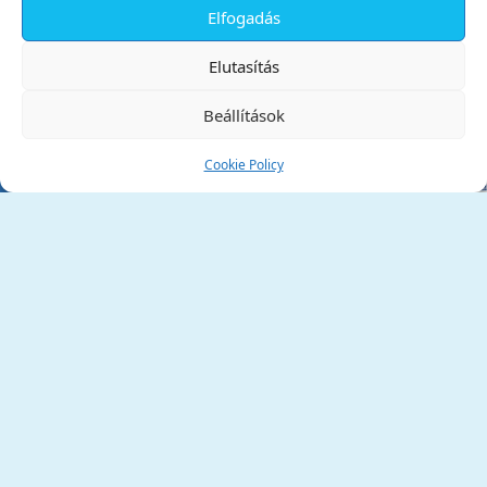
Elfogadás
✕
Elutasítás
Beállítások
Cookie Policy
Tata Város Önkormányzata
2890 Tata, Kossuth tér 1.
Telefon:
+36 34 / 588 600
Fax:
+36 34 / 587 078
Email:
ph@tata.hu
(külső hivatkozás)
Archívum
Díjaink
Adatvédelmi nyilatkozat
Akadálymentesítési nyilatkozat
Pályázatok