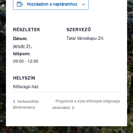
Hozzáadom a naptáramhoz
RÉSZLETEK
SZERVEZŐ
Tatai Városkapu Zrt.
Dátum:
január 31.
Időpont:
09:00 - 12:00
HELYSZÍN
Kőfaragó-ház
Programok a vizes élőhelyek világnapja
Vértesszőlősi
Böllérverseny
alkalmából