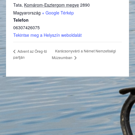
Tata
,
Komárom-Esztergom megye
2890
(külső hivatkozás)
Magyarország
+ Google Térkép
Telefon
06307426075
(külső hivatkozás)
Tekintse meg a Helyszín weboldalát
Karácsonyváró a Német Nemzetiségi
Advent az Öreg-tó
partján
Múzeumban