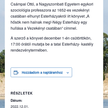
Csámpai Ottó, a Nagyszombati Egyetem egykori
szociológia professzora az 1652-es vezekényi
csatában elhunyt Esterházyakról írt könyvet „A
hősök nem halnak meg!-Négy Esterházy egy
hullása a Vezekényi csatában” címmel.
A szerző a könyvet december 1-én csütörtökön,
17:00 órától mutatja be a tatai Esterházy- kastély
rendezvénytermében.
Hozzáadom a naptáramhoz
RÉSZLETEK
Dátum:
2022.12.01.