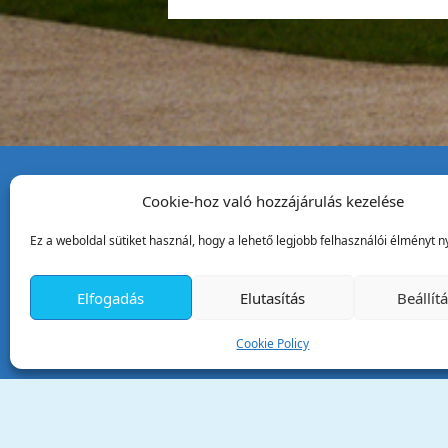
Cookie-hoz való hozzájárulás kezelése
Tata Város Önkormány
Ez a weboldal sütiket használ, hogy a lehető legjobb felhasználói élményt ny
2890 Tata, Kossuth tér 1.
Telefon:
+36 34 / 588 600
Elfogadás
Elutasítás
Beállít
Fax:
+36 34 / 587 078
Email:
ph@tata.hu
Cookie Policy
(külső hivatkozás)