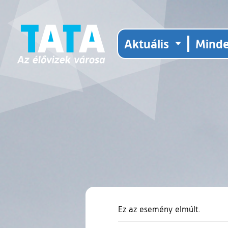
Aktuális
Mind
Ez az esemény elmúlt.