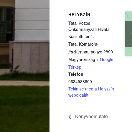
HELYSZÍN
Tatai Közös
Önkormányzati Hivatal
Kossuth tér 1.
Tata
,
Komárom-
Esztergom megye
2890
Magyarország
+ Google
(külső hivatkozás)
Térkép
Telefon
0634588600
Tekintse meg a Helyszín
weboldalát
Könyvbemutató