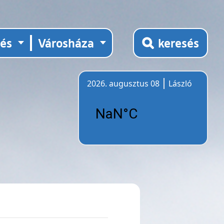
tés
Városháza
keresés
2026. augusztus 08
László
Időjárás