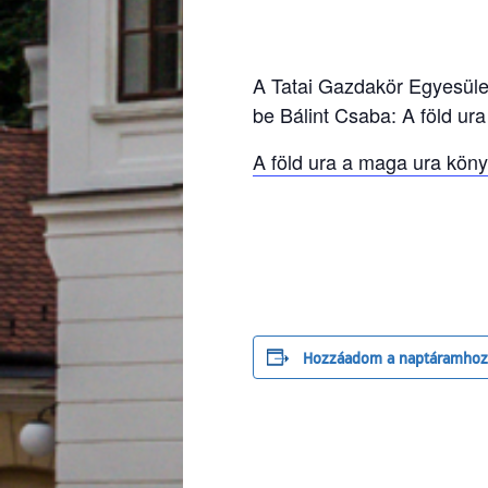
A Tatai Gazdakör Egyesül
be Bálint Csaba: A föld ur
A föld ura a maga ura kön
Hozzáadom a naptáramhoz