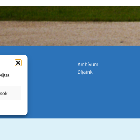
zata
(külső hivatkozás)
Archívum
Díjaink
újtsa.
ások
Minden jog 