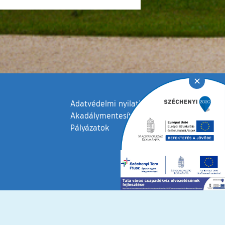
✕
Adatvédelmi nyilatkozat
Akadálymentesítési nyilatkozat
Pályázatok
fenntartva © 2006 – 2026 Tata Város