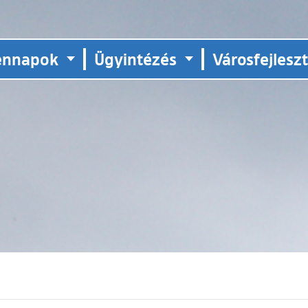
ennapok
Ügyintézés
Városfejlesz