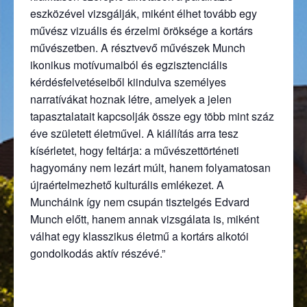
eszközével vizsgálják, miként élhet tovább egy
művész vizuális és érzelmi öröksége a kortárs
művészetben. A résztvevő művészek Munch
ikonikus motívumaiból és egzisztenciális
kérdésfelvetéseiből kiindulva személyes
narratívákat hoznak létre, amelyek a jelen
tapasztalatait kapcsolják össze egy több mint száz
éve született életművel. A kiállítás arra tesz
kísérletet, hogy feltárja: a művészettörténeti
hagyomány nem lezárt múlt, hanem folyamatosan
újraértelmezhető kulturális emlékezet. A
Muncháink így nem csupán tisztelgés Edvard
Munch előtt, hanem annak vizsgálata is, miként
válhat egy klasszikus életmű a kortárs alkotói
gondolkodás aktív részévé.”