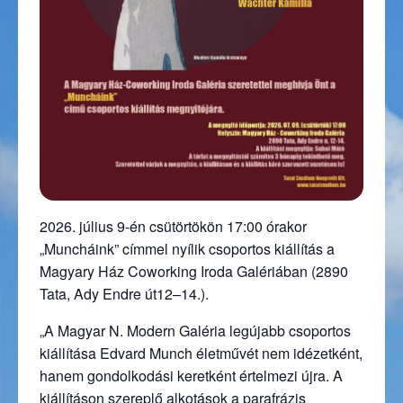
2026. július 9-én csütörtökön 17:00 órakor
„Muncháink” címmel nyílik csoportos kiállítás a
Magyary Ház Coworking Iroda Galériában (2890
Tata, Ady Endre út12–14.).
„A Magyar N. Modern Galéria legújabb csoportos
kiállítása Edvard Munch életművét nem idézetként,
hanem gondolkodási keretként értelmezi újra. A
kiállításon szereplő alkotások a parafrázis