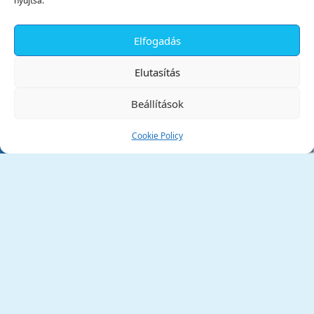
nyújtsa.
Elfogadás
✕
Elutasítás
Beállítások
Cookie Policy
Tata Város Önkormányzata
2890 Tata, Kossuth tér 1.
Telefon:
+36 34 / 588 600
Fax:
+36 34 / 587 078
Email:
ph@tata.hu
(külső hivatkozás)
Archívum
Díjaink
Adatvédelmi nyilatkozat
Akadálymentesítési nyilatkozat
Pályázatok