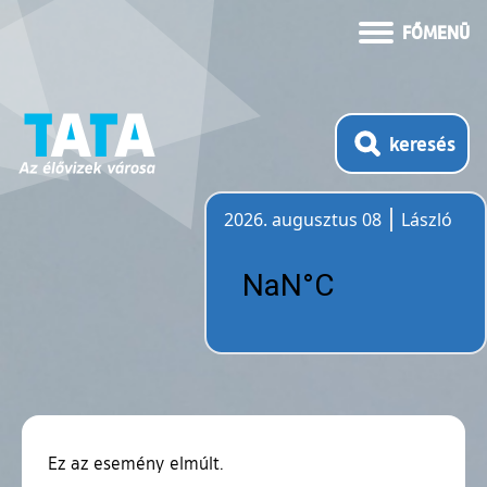
FŐMENÜ
keresés
2026. augusztus 08
László
Időjárás
Ez az esemény elmúlt.