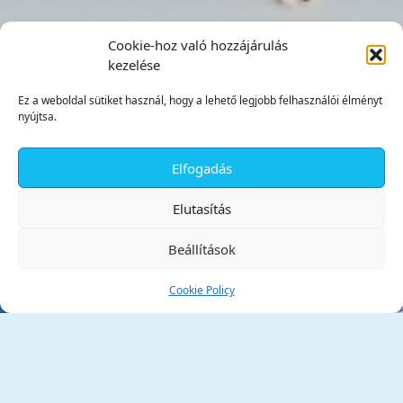
Cookie-hoz való hozzájárulás
kezelése
Ez a weboldal sütiket használ, hogy a lehető legjobb felhasználói élményt
nyújtsa.
Elfogadás
✕
Elutasítás
Beállítások
Cookie Policy
Tata Város Önkormányzata
2890 Tata, Kossuth tér 1.
Telefon:
+36 34 / 588 600
Fax:
+36 34 / 587 078