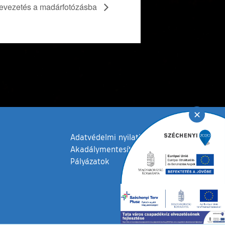
evezetés a madárfotózásba
✕
Adatvédelmi nyilatkozat
Akadálymentesítési nyilatkozat
Pályázatok