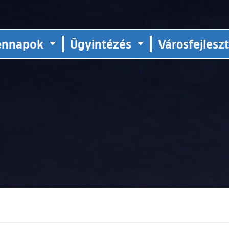
ennapok
Ügyintézés
Városfejlesz