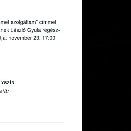
emet szolgáltam” címmel
nek László Gyula régész-
ntja: november 23. 17:00
LYSZÍN
i Vár