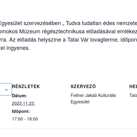
s Egyesület szervezésében „ Tudva tudatlan édes nemzet
Domokos Múzeum régésztechnikusa előadásával emlékez
rra. Az előadás helyszíne a Tatai Vár lovagterme, időpo
el ingyenes.
RÉSZLETEK
SZERVEZŐ
HE
Fellner Jakab Kulturális
Tata
Dátum:
Egyesület
2023.11.23.
Időpont:
17:00 - 18:00