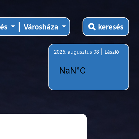
tés
Városháza
keresés
2026. augusztus 08
László
Időjárás