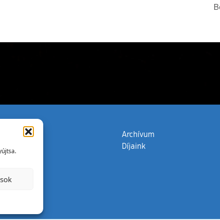
B
zata
(külső hivatkozás)
Archívum
Díjaink
újtsa.
ások