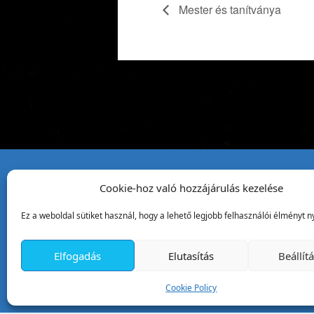
Mester és tanítványa
Cookie-hoz való hozzájárulás kezelése
Tata Város Önkormány
Ez a weboldal sütiket használ, hogy a lehető legjobb felhasználói élményt ny
2890 Tata, Kossuth tér 1.
Telefon:
+36 34 / 588 600
Elfogadás
Elutasítás
Beállít
Fax:
+36 34 / 587 078
Email:
ph@tata.hu
Cookie Policy