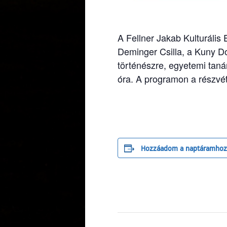
A Fellner Jakab Kulturáli
Deminger Csilla, a Kuny 
történészre, egyetemi taná
óra. A programon a részvét
Hozzáadom a naptáramhoz