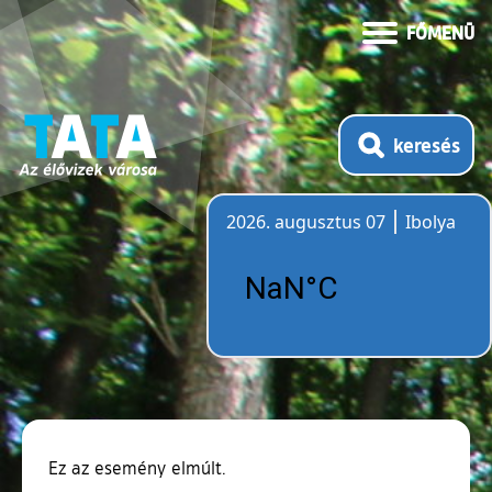
FŐMENÜ
keresés
2026. augusztus 07
Ibolya
Időjárás
Ez az esemény elmúlt.