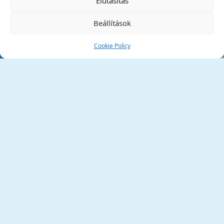
Elutasítás
Beállítások
Cookie Policy
Tata Város Önkormányzata
2890 Tata, Kossuth tér 1.
Telefon:
+36 34 / 588 600
Fax:
+36 34 / 587 078
Email:
ph@tata.hu
(külső hivatkozás)
Archívum
Díjaink
Adatvédelmi nyilatkozat
Akadálymentesítési nyilatkozat
Pályázatok
(külső hivatkozás)