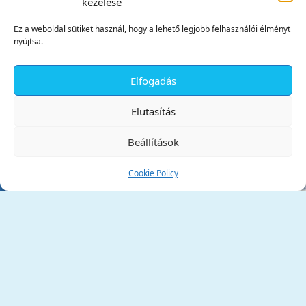
kezelése
Ez a weboldal sütiket használ, hogy a lehető legjobb felhasználói élményt
nyújtsa.
Elfogadás
✕
Elutasítás
Beállítások
Cookie Policy
Tata Város Önkormányzata
2890 Tata, Kossuth tér 1.
Telefon:
+36 34 / 588 600
Fax:
+36 34 / 587 078
Email:
ph@tata.hu
(külső hivatkozás)
Archívum
Díjaink