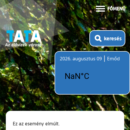
FŐMENÜ
keresés
2026. augusztus 09
Emőd
Időjárás
Ez az esemény elmúlt.