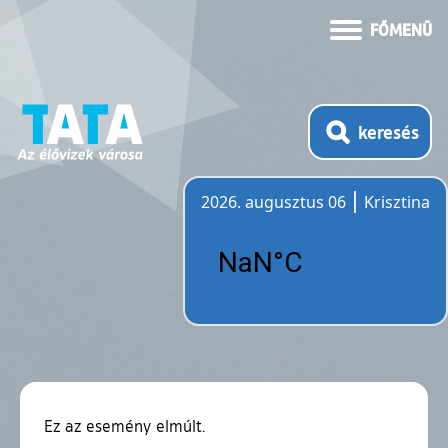
FŐMENÜ
keresés
2026. augusztus 06
Krisztina
Időjárás
Ez az esemény elmúlt.