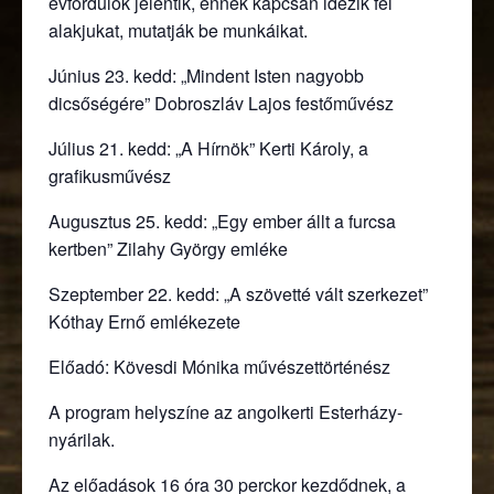
évfordulók jelentik, ennek kapcsán idézik fel
alakjukat, mutatják be munkáikat.
Június 23. kedd: „Mindent Isten nagyobb
dicsőségére” Dobroszláv Lajos festőművész
Július 21. kedd: „A Hírnök” Kerti Károly, a
grafikusművész
Augusztus 25. kedd: „Egy ember állt a furcsa
kertben” Zilahy György emléke
Szeptember 22. kedd: „A szövetté vált szerkezet”
Kóthay Ernő emlékezete
Előadó: Kövesdi Mónika művészettörténész
A program helyszíne az angolkerti Esterházy-
nyárilak.
Az előadások 16 óra 30 perckor kezdődnek, a