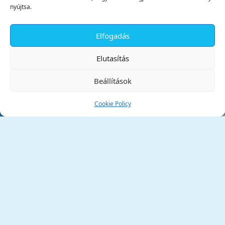
nyújtsa.
Elfogadás
✕
Elutasítás
Beállítások
Cookie Policy
Tata Város Önkormányzata
2890 Tata, Kossuth tér 1.
Telefon:
+36 34 / 588 600
Fax:
+36 34 / 587 078
Email:
ph@tata.hu
(külső hivatkozás)
Archívum
Díjaink
Adatvédelmi nyilatkozat
Akadálymentesítési nyilatkozat