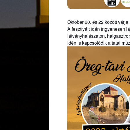
Október 20. és 22 között várja 
A fesztivált idén ingyenesen 
látványhalászaton, halgasztro
idén is kapcsolódik a tatai m
Ugrás a galéria utánra