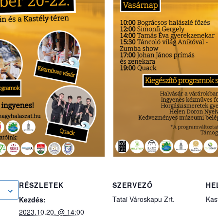
RÉSZLETEK
SZERVEZŐ
HE
Tatai Városkapu Zrt.
Kast
Kezdés:
2023.10.20. @ 14:00