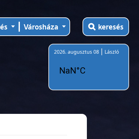
tés
Városháza
keresés
2026. augusztus 08
László
Időjárás