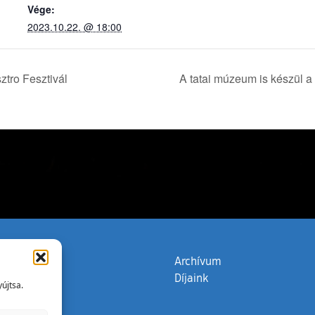
Vége:
2023.10.22. @ 18:00
ztro Fesztivál
A tatai múzeum is készül a
zata
(külső hivatkozás)
Archívum
Díjaink
újtsa.