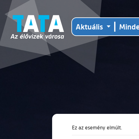
Aktuális
Mind
Ez az esemény elmúlt.