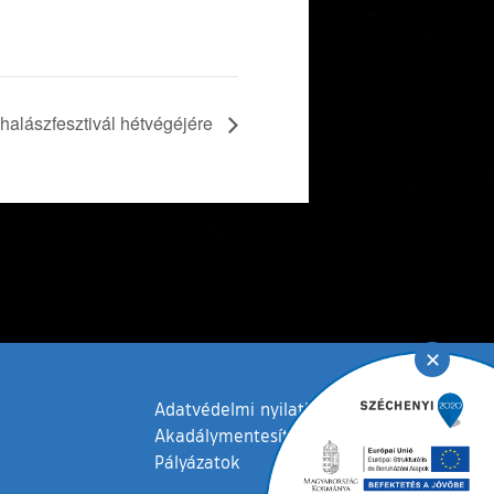
 halászfesztivál hétvégéjére
✕
Adatvédelmi nyilatkozat
Akadálymentesítési nyilatkozat
Pályázatok