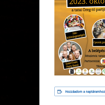
Hozzáadom a naptáramhoz