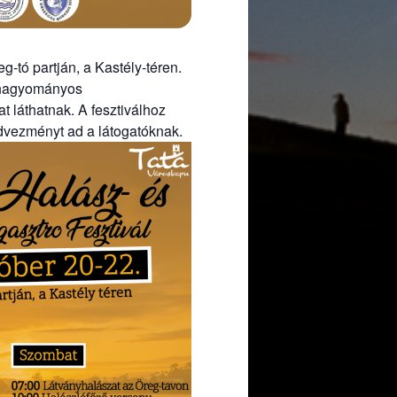
g-tó partján, a Kastély-téren.
a hagyományos
 láthatnak. A fesztiválhoz
dvezményt ad a látogatóknak.