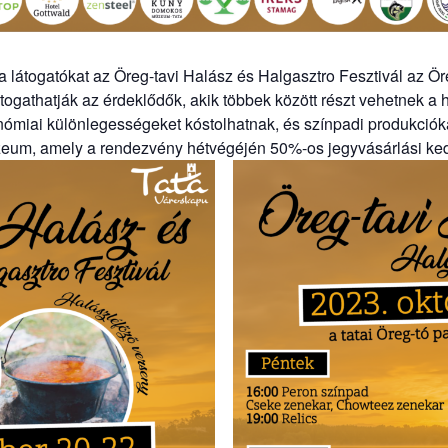
a látogatókat az Öreg-tavi Halász és Halgasztro Fesztivál az Öre
látogathatják az érdeklődők, akik többek között részt vehetnek 
nómiai különlegességeket kóstolhatnak, és színpadi produkciókat
úzeum, amely a rendezvény hétvégéjén 50%-os jegyvásárlási ke