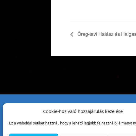
Öreg-tavi Halász és Halgas
Cookie-hoz való hozzájárulás kezelése
Tata Város Önkormány
Ez a weboldal sütiket használ, hogy a lehető legjobb felhasználói élményt ny
2890 Tata, Kossuth tér 1.
Telefon:
+36 34 / 588 600