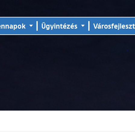
ennapok
Ügyintézés
Városfejlesz