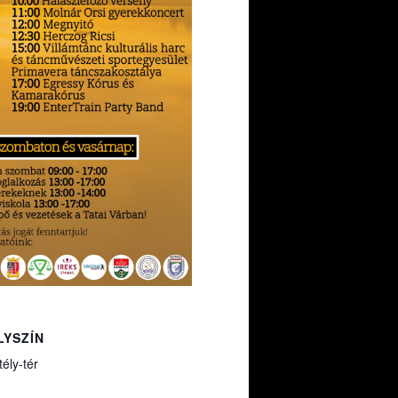
LYSZÍN
ély-tér