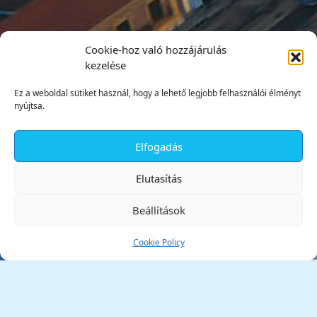
Cookie-hoz való hozzájárulás
kezelése
Ez a weboldal sütiket használ, hogy a lehető legjobb felhasználói élményt
nyújtsa.
Elfogadás
✕
Elutasítás
Beállítások
Cookie Policy
Tata Város Önkormányzata
2890 Tata, Kossuth tér 1.
Telefon:
+36 34 / 588 600