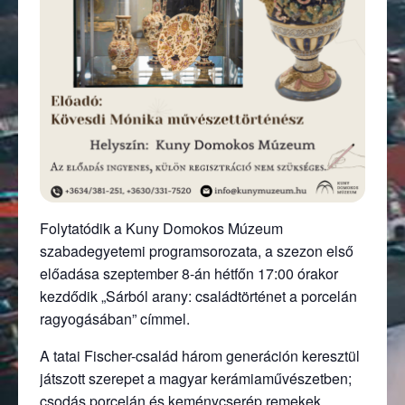
Folytatódik a Kuny Domokos Múzeum
szabadegyetemi programsorozata, a szezon első
előadása szeptember 8-án hétfőn 17:00 órakor
kezdődik „Sárból arany: családtörténet a porcelán
ragyogásában” címmel.
A tatai Fischer-család három generáción keresztül
játszott szerepet a magyar kerámiaművészetben;
csodás porcelán és keménycserép remekek