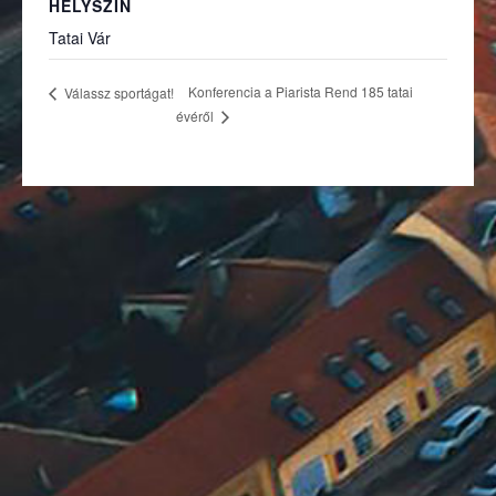
HELYSZÍN
Tatai Vár
Konferencia a Piarista Rend 185 tatai
Válassz sportágat!
évéről