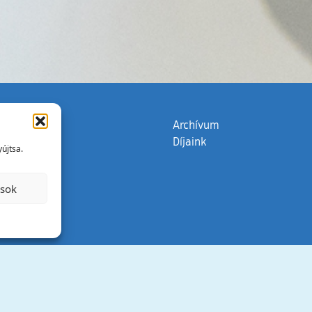
zata
(külső hivatkozás)
Archívum
Díjaink
újtsa.
ások
Minden jog 