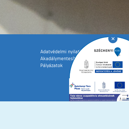
✕
Adatvédelmi nyilatkozat
Akadálymentesítési nyilatkozat
Pályázatok
fenntartva © 2006 – 2026 Tata Város