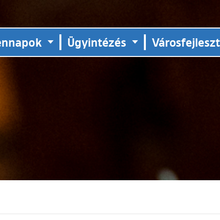
ennapok
Ügyintézés
Városfejlesz