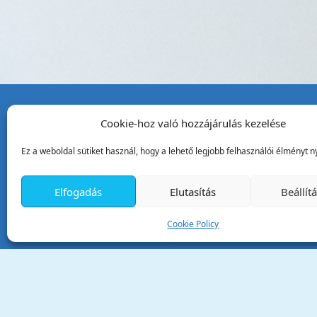
Cookie-hoz való hozzájárulás kezelése
Tata Város Önkormány
Ez a weboldal sütiket használ, hogy a lehető legjobb felhasználói élményt ny
2890 Tata, Kossuth tér 1.
Telefon:
+36 34 / 588 600
Elfogadás
Elutasítás
Beállít
Fax:
+36 34 / 587 078
Email:
ph@tata.hu
Cookie Policy
(külső hivatkozás)