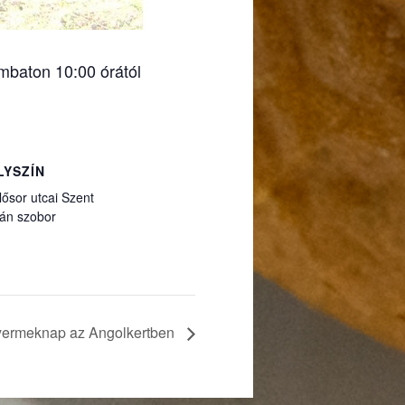
baton 10:00 órától
LYSZÍN
lősor utcai Szent
án szobor
yermeknap az Angolkertben