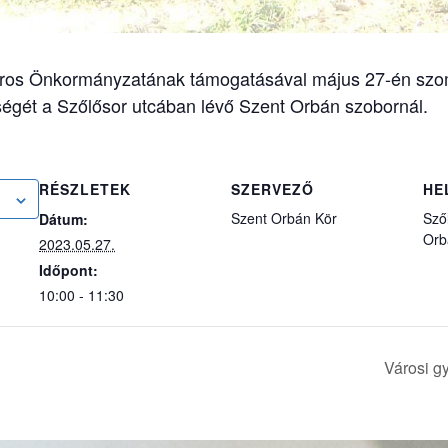
áros Önkormányzatának támogatásával május 27-én szom
égét a Szőlősor utcában lévő Szent Orbán szobornál.
RÉSZLETEK
SZERVEZŐ
HE
Szent Orbán Kör
Sző
Dátum:
Orb
2023.05.27.
Időpont:
10:00 - 11:30
Városi g