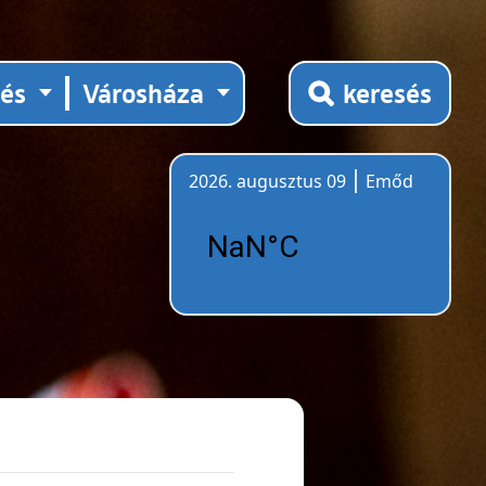
tés
Városháza
keresés
2026. augusztus 09
Emőd
Időjárás