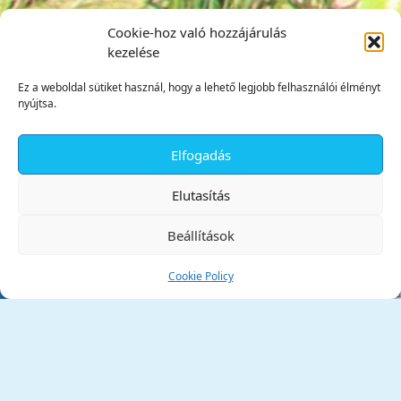
Cookie-hoz való hozzájárulás
kezelése
Ez a weboldal sütiket használ, hogy a lehető legjobb felhasználói élményt
nyújtsa.
Elfogadás
✕
Elutasítás
Beállítások
Cookie Policy
Tata Város Önkormányzata
2890 Tata, Kossuth tér 1.
Telefon:
+36 34 / 588 600
Fax:
+36 34 / 587 078
Email:
ph@tata.hu