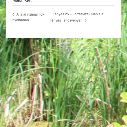
Malomkert
Fényes 25 – Forrásvizek Napja a
A tatai vízimalmok
nyomában
Fényes Tanösvényen