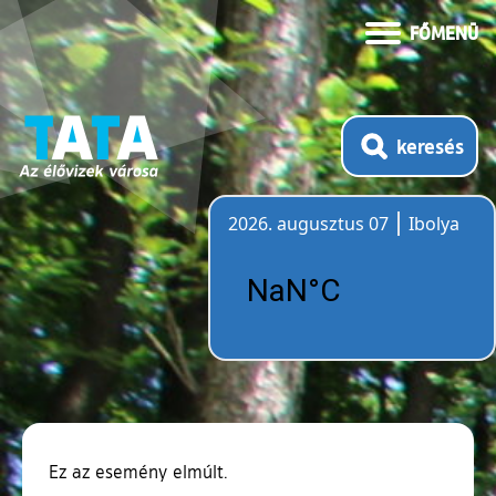
FŐMENÜ
keresés
2026. augusztus 07
Ibolya
Időjárás
Ez az esemény elmúlt.