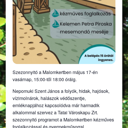
Szezonnyitó a Malomkertben május 17-én
vasárnap, 15:00-től 18:00 óráig.
Nepomuki Szent János a folyók, hidak, hajósok,
vízimolnárok, halászok védőszentje,
emléknapjához kapcsolódva már harmadik
alkalommal szervez a Tatai Városkapu Zrt.
szezonnyitó programot a Malomkertben kézműves
foglalkozással és gyermekműsorral.