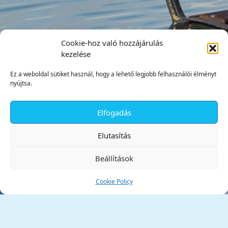
Cookie-hoz való hozzájárulás
kezelése
Ez a weboldal sütiket használ, hogy a lehető legjobb felhasználói élményt
nyújtsa.
Elfogadás
✕
Elutasítás
Beállítások
Cookie Policy
Tata Város Önkormányzata
2890 Tata, Kossuth tér 1.
Telefon:
+36 34 / 588 600