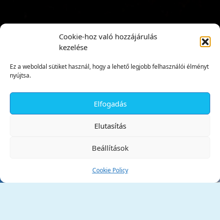
Cookie-hoz való hozzájárulás
kezelése
Ez a weboldal sütiket használ, hogy a lehető legjobb felhasználói élményt
nyújtsa.
Elfogadás
✕
Elutasítás
Beállítások
Cookie Policy
Tata Város Önkormányzata
2890 Tata, Kossuth tér 1.
Telefon:
+36 34 / 588 600