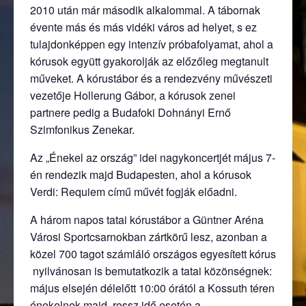
2010 után már második alkalommal. A tábornak
évente más és más vidéki város ad helyet, s ez
tulajdonképpen egy intenzív próbafolyamat, ahol a
kórusok együtt gyakorolják az előzőleg megtanult
műveket. A kórustábor és a rendezvény művészeti
vezetője Hollerung Gábor, a kórusok zenei
partnere pedig a Budafoki Dohnányi Ernő
Szimfonikus Zenekar.
Az „Énekel az ország” idei nagykoncertjét május 7-
én rendezik majd Budapesten, ahol a kórusok
Verdi: Requiem című művét fogják előadni.
A három napos tatai kórustábor a Güntner Aréna
Városi Sportcsarnokban zártkörű lesz, azonban a
közel 700 tagot számláló országos egyesített kórus
nyilvánosan is bemutatkozik a tatai közönségnek:
május elsején délelőtt 10:00 órától a Kossuth téren
énekelnek majd, rossz idő esetén a