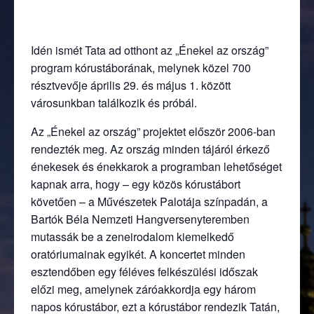
Idén ismét Tata ad otthont az „Énekel az ország”
program kórustáborának, melynek közel 700
résztvevője április 29. és május 1. között
városunkban találkozik és próbál.
Az „Énekel az ország” projektet először 2006-ban
rendezték meg. Az ország minden tájáról érkező
énekesek és énekkarok a programban lehetőséget
kapnak arra, hogy – egy közös kórustábort
követően – a Művészetek Palotája színpadán, a
Bartók Béla Nemzeti Hangversenyteremben
mutassák be a zeneirodalom kiemelkedő
oratóriumainak egyikét. A koncertet minden
esztendőben egy féléves felkészülési időszak
előzi meg, amelynek záróakkordja egy három
napos kórustábor, ezt a kórustábor rendezik Tatán,