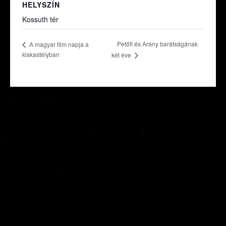
HELYSZÍN
Kossuth tér
Petőfi és Arany barátságának
A magyar film napja a
kiskastélyban
két éve