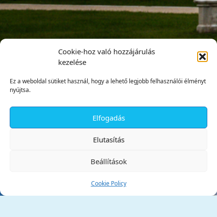
Cookie-hoz való hozzájárulás
kezelése
Ez a weboldal sütiket használ, hogy a lehető legjobb felhasználói élményt
nyújtsa.
Elfogadás
✕
Elutasítás
Beállítások
Cookie Policy
Tata Város Önkormányzata
2890 Tata, Kossuth tér 1.