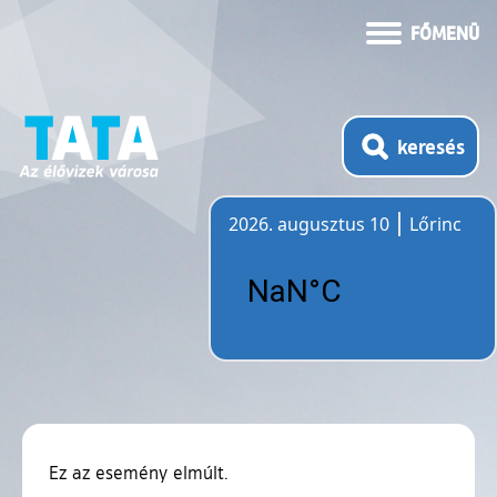
FŐMENÜ
keresés
2026. augusztus 10
Lőrinc
Időjárás
Ez az esemény elmúlt.