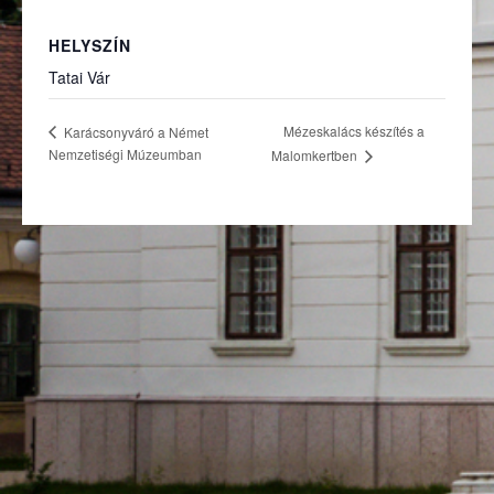
HELYSZÍN
Tatai Vár
Mézeskalács készítés a
Karácsonyváró a Német
Nemzetiségi Múzeumban
Malomkertben