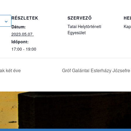
RÉSZLETEK
SZERVEZŐ
HE
Tatai Helytörténeti
Kap
Dátum:
Egyesület
2023.05.07.
Időpont:
17:00 - 19:00
ak két éve
Gróf Galántai Esterházy Józsefr