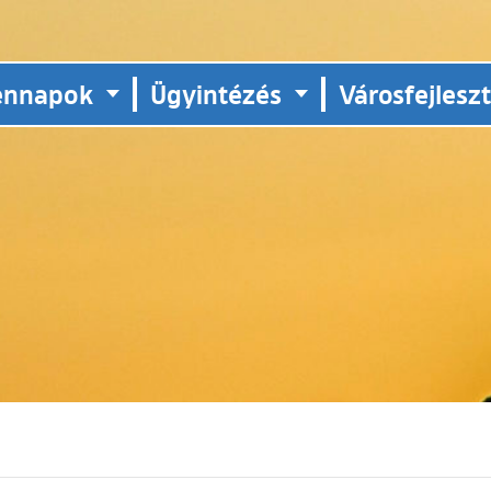
ennapok
Ügyintézés
Városfejlesz