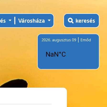
tés
Városháza
keresés
2026. augusztus 09
Emőd
Időjárás