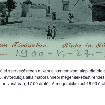
esület szervezésében a Kapucinus templom alapkőletétel
. évfordulója alkalmából ünnepi megemlékezést rendez
én vasárnap, 17:00 órától. A megemlékezést 18:00 óra