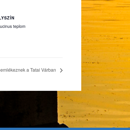
LYSZÍN
ucinus teplom
e emlékeznek a Tatai Várban