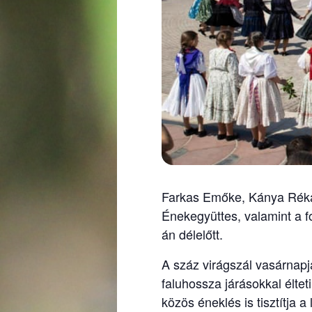
Farkas Emőke, Kánya Réka 
Énekegyüttes, valamint a fo
án délelőtt.
A száz virágszál vasárnapj
faluhossza járásokkal élte
közös éneklés is tisztítja 