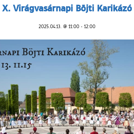
X. Virágvasárnapi Böjti Karikázó
2025.04.13. @ 11:00
-
12:00