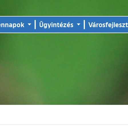
ennapok
Ügyintézés
Városfejlesz