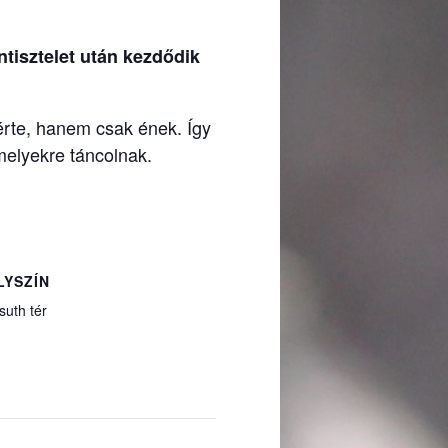
ntisztelet után kezdődik
sérte, hanem csak ének. Így
melyekre táncolnak.
LYSZÍN
suth tér