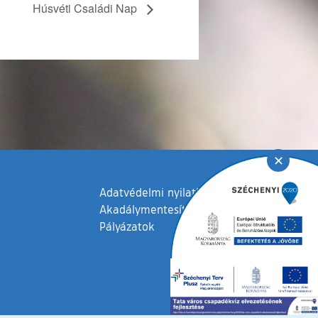
Húsvéti Családi Nap
✕
Adatvédelmi nyilatkozat
Akadálymentesítési nyilatkozat
Pályázatok