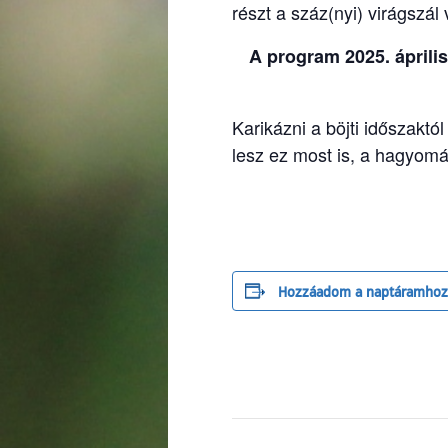
részt a száz(nyi) virágszál
A program 2025. április
Karikázni a böjti időszakt
lesz ez most is, a hagyomá
Hozzáadom a naptáramhoz