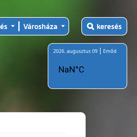
tés
Városháza
keresés
2026. augusztus 09
Emőd
Időjárás