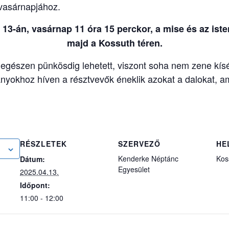
 vasárnapjához.
 13-án, vasárnap 11 óra 15 perckor, a mise és az iste
majd a Kossuth téren.
ól egészen pünkösdig lehetett, viszont soha nem zene kí
nyokhoz híven a résztvevők éneklik azokat a dalokat, a
RÉSZLETEK
SZERVEZŐ
HE
Kenderke Néptánc
Kos
Dátum:
Egyesület
2025.04.13.
Időpont:
11:00 - 12:00