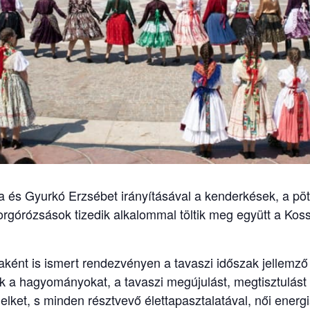
és Gyurkó Erzsébet irányításával a kenderkések, a pö
rgórózsások tizedik alkalommal töltik meg együtt a Kossu
aként is ismert rendezvényen a tavaszi időszak jellemző 
tik a hagyományokat, a tavaszi megújulást, megtisztulást
a lelket, s minden résztvevő élettapasztalatával, női ener