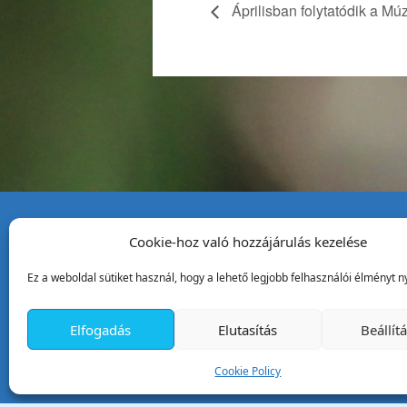
Áprilisban folytatódik a 
Cookie-hoz való hozzájárulás kezelése
Tata Város Önkormány
Ez a weboldal sütiket használ, hogy a lehető legjobb felhasználói élményt ny
2890 Tata, Kossuth tér 1.
Telefon:
+36 34 / 588 600
Elfogadás
Elutasítás
Beállít
Fax:
+36 34 / 587 078
Email:
ph@tata.hu
Cookie Policy