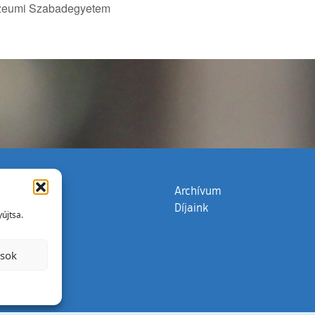
Múzeumi Szabadegyetem
zata
(külső hivatkozás)
Archívum
Díjaink
újtsa.
ások