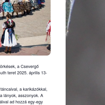
törkések, a Csevergő
th teret 2025. április 13-
táncaival, a karikázókkal,
 a lányok, asszonyok. A
giáival ad hozzá egy-egy