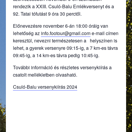
rendezik a XXIII. Csuló-Balu Emlékversenyt és a
92. Tatai tófutást 9 óra 30 perctől.
Előnevezésre november 6-án 18:00 óráig van
lehetőség az
info.footour@gmail.com
e-mail címen
keresztül, nevezni természetesen a helyszínen is
lehet, a gyerek versenyre 09:15-ig, a 7 km-es távra
09:45-ig, a 14 km-es távra pedig 10:45-ig.
További információ és részletes versenykiírás a
csatolt mellékletben olvasható.
Csuló-Balu versenykiírás 2024