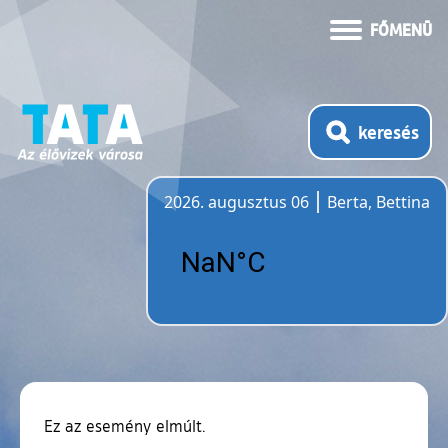
FŐMENÜ
keresés
2026. augusztus 06
Berta, Bettina
Időjárás
Ez az esemény elmúlt.