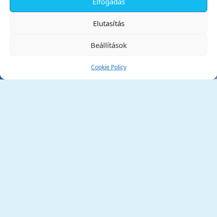
Elfogadás
✕
Elutasítás
Beállítások
Cookie Policy
Tata Város Önkormányzata
2890 Tata, Kossuth tér 1.
Telefon:
+36 34 / 588 600
Fax:
+36 34 / 587 078
Email:
ph@tata.hu
(külső hivatkozás)
Archívum
Díjaink
Adatvédelmi nyilatkozat
Akadálymentesítési nyilatkozat
Pályázatok