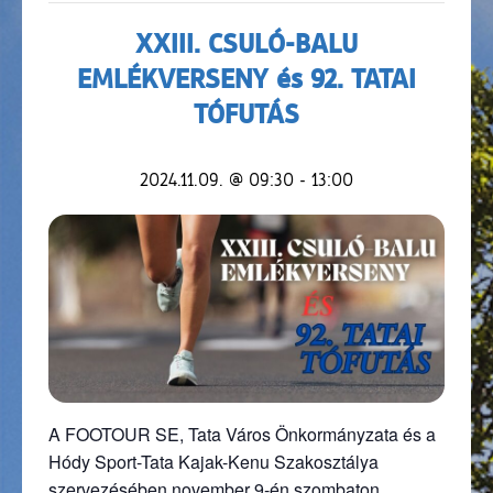
XXIII. CSULÓ-BALU
EMLÉKVERSENY és 92. TATAI
TÓFUTÁS
2024.11.09. @ 09:30
-
13:00
A FOOTOUR SE, Tata Város Önkormányzata és a
Hódy Sport-Tata Kajak-Kenu Szakosztálya
szervezésében november 9-én szombaton