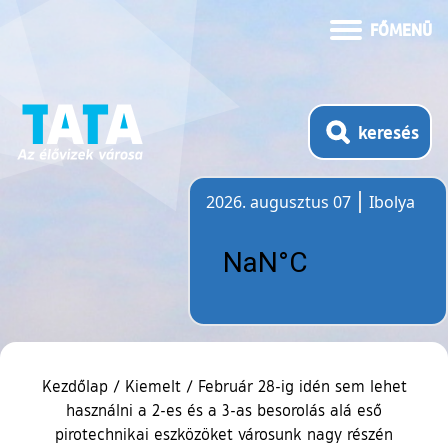
FŐMENÜ
keresés
2026. augusztus 07
Ibolya
Időjárás
Kezdőlap
/
Kiemelt
/
Február 28-ig idén sem lehet
használni a 2-es és a 3-as besorolás alá eső
pirotechnikai eszközöket városunk nagy részén