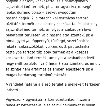
nagyon alacsony kockázattal és elhanyagolható
zajszinttel járó termék, pl: a tortagyertya, recsegő
lepke, durranó borsó – ezeket nyugodtan
használhatjuk. 2. pirotechnikai osztályba tartozó
tűzijáték termék az alacsony kockázattal és alacsony
zajszinttel járó termék, amelyet a szabadban lévő
behatárolt területen való használatra szántak, pl: a
római gyertya, röppentyű, tűzforgó, vezetőpálcás
rakéta, szikraszökőkút, vulkán, és 3. pirotechnikai
osztályba tartozó tűzijáték termék az a közepes
kockázattal járó termék, amelyet a szabadban lévő
nagy nyílt területen való használatra szántak, és amely
zajszintje nem ártalmas az emberi egészségre pl: a
magas hatóanyag tartalmú rakéták.
A rendelet hatálya alá eső terület a mellékelt térképen
látható.
Vigyázzunk egymásra, a környezetünkre, hiszen a
rendelet betartásával a saját nyugalmunkat is óvjuk,