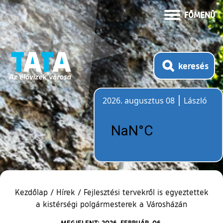
FŐMENÜ
keresés
2026. augusztus 08
László
Időjárás
Kezdőlap
/
Hírek
/
Fejlesztési tervekről is egyeztettek
a kistérségi polgármesterek a Városházán
MEGJELENT: 2026. FEBRUÁR. 06.