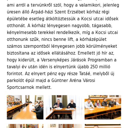
ami arról a tervünkről szól, hogy a valamikori, jelenleg
üresen álló Árpád-házi Szent Erzsébet kórház régi
épületébe esetleg átköltöztessük a Kocsi utcai idősek
otthonát. A kórház lényegesen nagyobb, tágasabb,
kényelmesebb terekkel rendelkezik, míg a Kocsi utcai
otthonunk szűk, nincs benne lift, a kórházépület
számos szempontból lényegesen jobb körülményeket
biztosítana az idősek ellátásához. Emellett jó hír az,
hogy kiderült, a Versenyképes Járások Programban a
tavalyi év után idén is elnyertünk újabb 250 millió
forintot. Az elnyert pénz egy része Tatáé, melyből új
parkolót épül majd a Güntner Aréna Városi
Sportcsarnok mellett.
Ugrás a galéria utánra