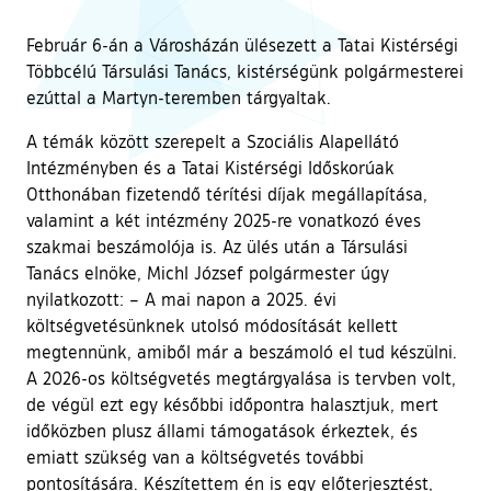
Február 6-án a Városházán ülésezett a Tatai Kistérségi
Többcélú Társulási Tanács, kistérségünk polgármesterei
ezúttal a Martyn-teremben tárgyaltak.
A témák között szerepelt a Szociális Alapellátó
Intézményben és a Tatai Kistérségi Időskorúak
Otthonában fizetendő térítési díjak megállapítása,
valamint a két intézmény 2025-re vonatkozó éves
szakmai beszámolója is. Az ülés után a Társulási
Tanács elnöke, Michl József polgármester úgy
nyilatkozott: – A mai napon a 2025. évi
költségvetésünknek utolsó módosítását kellett
megtennünk, amiből már a beszámoló el tud készülni.
A 2026-os költségvetés megtárgyalása is tervben volt,
de végül ezt egy későbbi időpontra halasztjuk, mert
időközben plusz állami támogatások érkeztek, és
emiatt szükség van a költségvetés további
pontosítására. Készítettem én is egy előterjesztést,