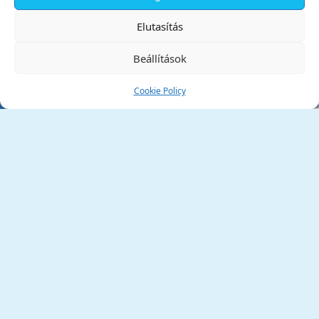
✕
Elutasítás
Beállítások
Cookie Policy
Tata Város Önkormányzata
2890 Tata, Kossuth tér 1.
Telefon:
+36 34 / 588 600
Fax:
+36 34 / 587 078
Email:
ph@tata.hu
(külső hivatkozás)
Archívum
Díjaink
Adatvédelmi nyilatkozat
Akadálymentesítési nyilatkozat
Pályázatok