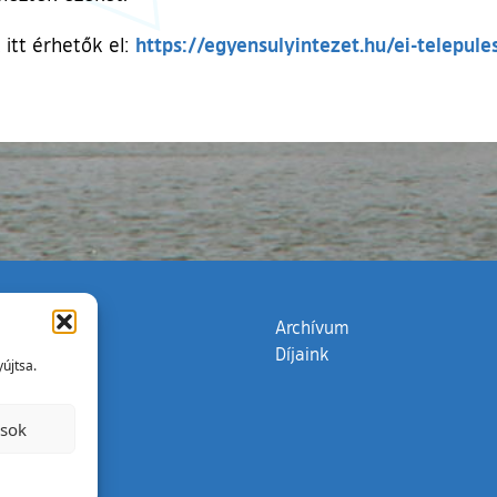
https://egyensulyintezet.hu/ei-telepule
 itt érhetők el:
zata
(külső hivatkozás)
Archívum
Díjaink
újtsa.
ások