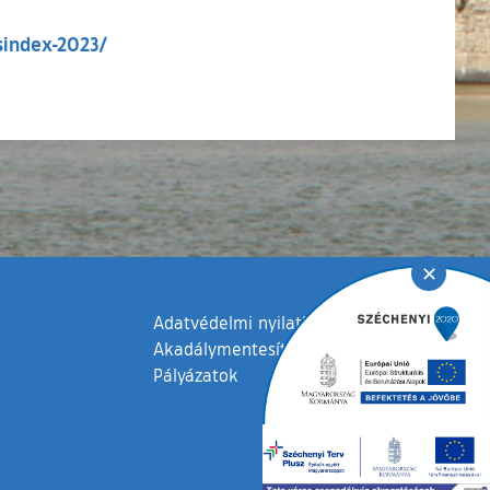
(külső hivatkozás)
sindex-2023/
✕
Adatvédelmi nyilatkozat
Akadálymentesítési nyilatkozat
Pályázatok