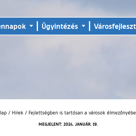
ennapok
Ügyintézés
Városfejlesz
őlap
/
Hírek
/
Fejlettségben is tartósan a városok élmezőnyébe
MEGJELENT: 2024. JANUÁR. 19.