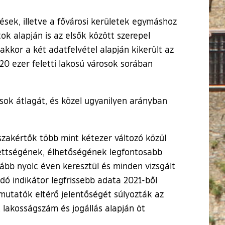
ések, illetve a fővárosi kerületek egymáshoz
k alapján is az elsők között szerepel
kor a két adatfelvétel alapján kikerült az
20 ezer feletti lakosú városok sorában
sok átlagát, és közel ugyanilyen arányban
 szakértők több mint kétezer változó közül
jlettségének, élhetőségének legfontosabb
lább nyolc éven keresztül és minden vizsgált
ó indikátor legfrissebb adata 2021-ből
 mutatók eltérő jelentőségét súlyozták az
 lakosságszám és jogállás alapján öt