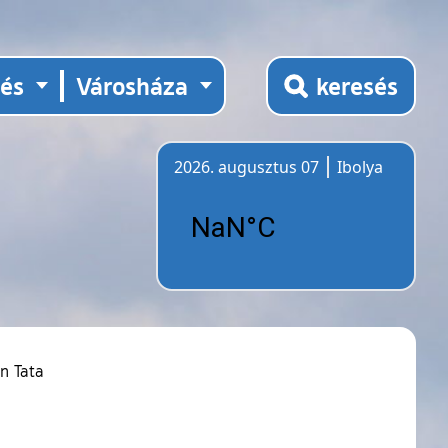
tés
Városháza
keresés
2026. augusztus 07
Ibolya
Időjárás
n Tata