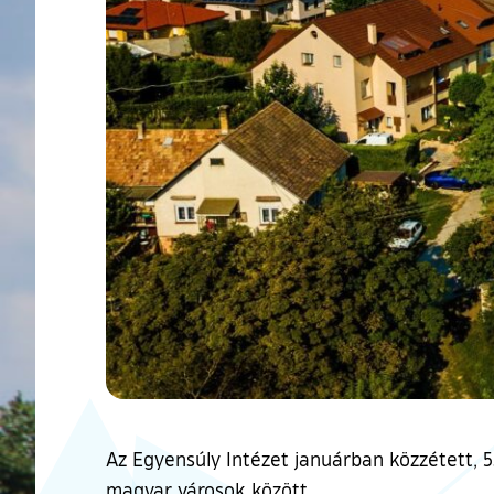
Az Egyensúly Intézet januárban közzétett, 53
magyar városok között.