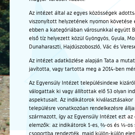
Az intézet által az egyes közösségek adotts
viszonyított helyzetének nyomon követése ér
ebben a kategóriában városunkkal együtt Bu
első tíz helyezett közül Gyöngyös, Gyula, M
Dunaharaszti, Hajdúszoboszló, Vác és Veres
Az intézet adatközlése alapján Tata a mutat
javította, vagy tartotta meg a 2014-ben mér
Az Egyensúly Intézet településindexe kizáró
válogattak ki vagy állítottak elő 53 olyan
aspektusait. Az indikátorok kiválasztásakor
településre vonatkozóan rendelkezésre állj
származott, így az Egyensúly Intézet ezt az
elemzők: az indikátorok 1-es, ⅔-os és ⅓-os 
csoportba rendezték, majd külön-külön ele