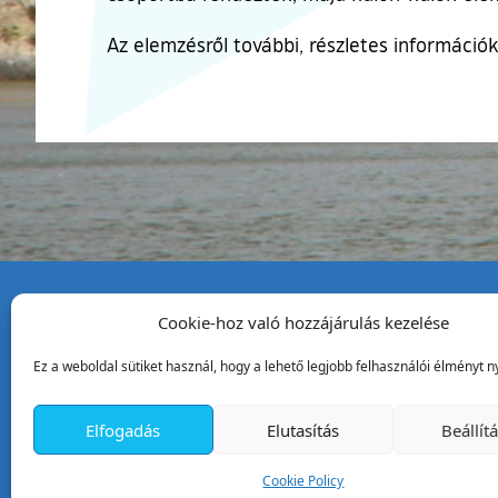
Az elemzésről további, részletes információk
Cookie-hoz való hozzájárulás kezelése
Tata Város Önkormány
Ez a weboldal sütiket használ, hogy a lehető legjobb felhasználói élményt ny
2890 Tata, Kossuth tér 1.
Telefon:
+36 34 / 588 600
Elfogadás
Elutasítás
Beállít
Fax:
+36 34 / 587 078
Email:
ph@tata.hu
Cookie Policy