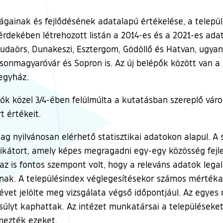
ágainak és fejlődésének adatalapú értékelése, a települ
dekében létrehozott listán a 2014-es és a 2021-es adato
daörs, Dunakeszi, Esztergom, Gödöllő és Hatvan, ugyanak
osonmagyaróvár és Sopron is. Az új belépők között van a 
egyház.
ók közel 3/4-ében felülmúlta a kutatásban szereplő váro
t értékeit.
lag nyilvánosan elérhető statisztikai adatokon alapul. A
 indikátort, amely képes megragadni egy-egy közösség fe
 az is fontos szempont volt, hogy a releváns adatok lega
anak. A településindex véglegesítésekor számos mértékad
 évet jelölte meg vizsgálata végső időpontjául. Az egyes
súlyt kaphattak. Az intézet munkatársai a településeket
mezték ezeket.