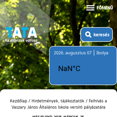
FŐMENÜ
keresés
2026. augusztus 07
Ibolya
Időjárás
Kezdőlap
/
Hirdetmények, tájékoztatók
/
Felhívás a
Vaszary János Általános Iskola versíró pályázatára
MEGJELENT: 2025. MÁRCIUS. 25.