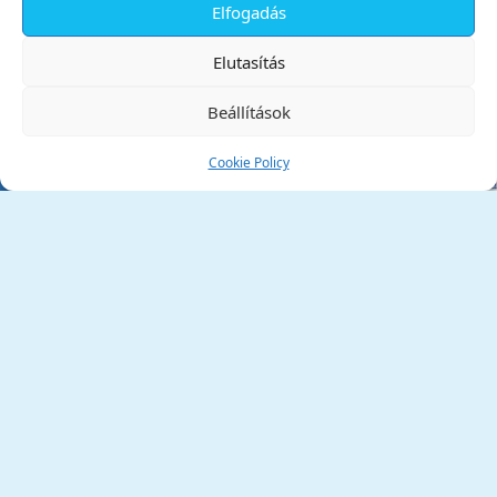
Elfogadás
✕
Elutasítás
Beállítások
Cookie Policy
Tata Város Önkormányzata
2890 Tata, Kossuth tér 1.
Telefon:
+36 34 / 588 600
Fax:
+36 34 / 587 078
Email:
ph@tata.hu
(külső hivatkozás)
Archívum
Díjaink
Adatvédelmi nyilatkozat
Akadálymentesítési nyilatkozat
Pályázatok