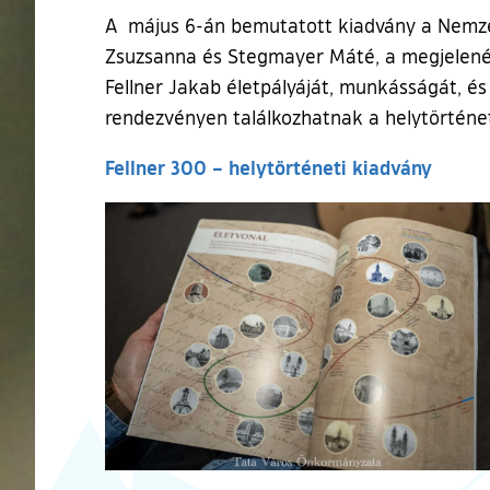
A május 6-án bemutatott kiadvány a Nemzeti
Zsuzsanna és Stegmayer Máté, a megjelenést
Fellner Jakab életpályáját, munkásságát, é
rendezvényen találkozhatnak a helytörténeti k
Fellner 300 – helytörténeti kiadvány
Ugrás a galéria utánra