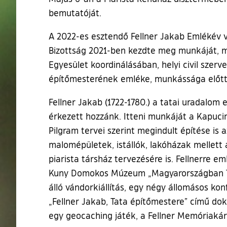
bemutatóját.
A 2022-es esztendő Fellner Jakab Emlékév v
Bizottság 2021-ben kezdte meg munkáját, 
Egyesület koordinálásában, helyi civil szer
építőmesterének emléke, munkássága előtt
Fellner Jakab (1722-1780.) a tatai uradalom
érkezett hozzánk. Itteni munkáját a Kapuc
Pilgram tervei szerint megindult építése is 
malomépületek, istállók, lakóházak mellett 
piarista társház tervezésére is. Fellnerre
Kuny Domokos Múzeum „Magyarországban Tata
álló vándorkiállítás, egy négy állomásos ko
„Fellner Jakab, Tata építőmestere” című do
egy geocaching játék, a Fellner Memóriakár