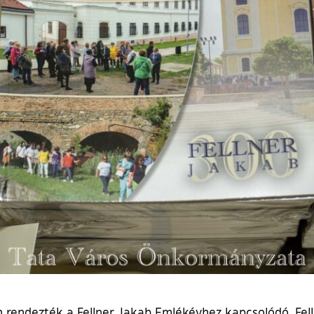
 rendezték a Fellner Jakab Emlékévhez kapcsolódó, Fel