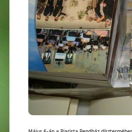
Május 6-án a Piarista Rendház dísztermében