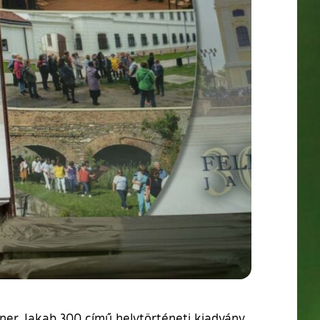
lner Jakab 300 című helytörténeti kiadvány