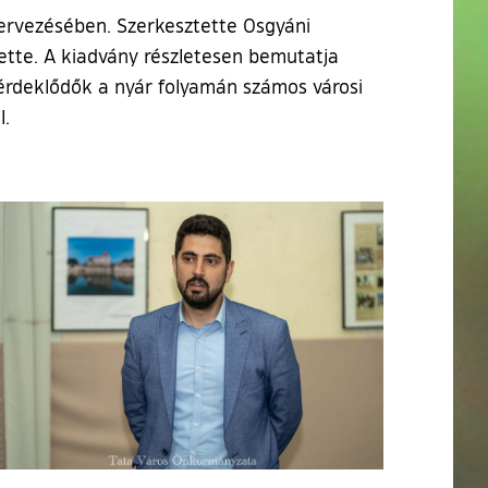
tervezésében. Szerkesztette Osgyáni
ette. A kiadvány részletesen bemutatja
érdeklődők a nyár folyamán számos városi
l.