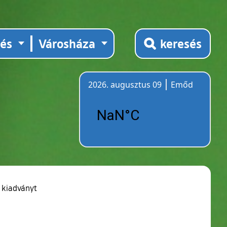
tés
Városháza
keresés
2026. augusztus 09
Emőd
Időjárás
 kiadványt