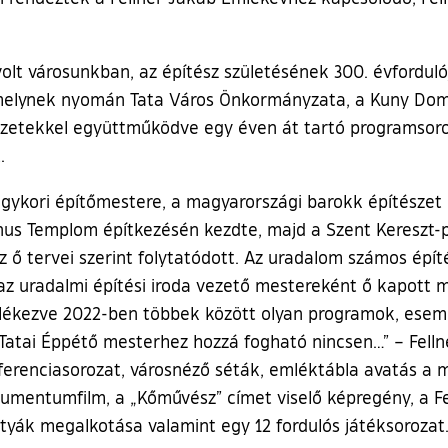
olt városunkban, az építész születésének 300. évforduló
melynek nyomán Tata Város Önkormányzata, a Kuny Domo
vezetekkel együttműködve egy éven át tartó programsoroz
.
 egykori építőmestere, a magyarországi barokk építészet 
inus Templom építkezésén kezdte, majd a Szent Kereszt
az ő tervei szerint folytatódott. Az uradalom számos épít
az uradalmi építési iroda vezető mestereként ő kapott m
 emlékezve 2022-ben többek között olyan programok, esem
i Éppétő mesterhez hozzá fogható nincsen…” – Fellner
nferenciasorozat, városnéző séták, emléktábla avatás a m
kumentumfilm, a „Kőművész” címet viselő képregény, a F
tyák megalkotása valamint egy 12 fordulós játéksorozat