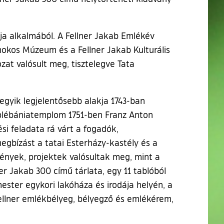
ja alkalmából. A Fellner Jakab Emlékév
kos Múzeum és a Fellner Jakab Kulturális
at valósult meg, tisztelegve Tata
egyik legjelentősebb alakja 1743-ban
-plébániatemplom 1751-ben Franz Anton
ési feladata rá várt a fogadók,
egbízást a tatai Esterházy-kastély és a
ények, projektek valósultak meg, mint a
 Jakab 300 című tárlata, egy 11 tablóból
ester egykori lakóháza és irodája helyén, a
ellner emlékbélyeg, bélyegző és emlékérem,
.