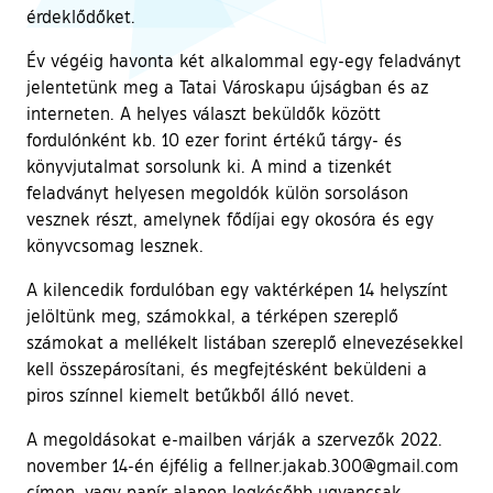
érdeklődőket.
Év végéig havonta két alkalommal egy-egy feladványt
jelentetünk meg a Tatai Városkapu újságban és az
interneten. A helyes választ beküldők között
fordulónként kb. 10 ezer forint értékű tárgy- és
könyvjutalmat sorsolunk ki. A mind a tizenkét
feladványt helyesen megoldók külön sorsoláson
vesznek részt, amelynek fődíjai egy okosóra és egy
könyvcsomag lesznek.
A kilencedik fordulóban egy vaktérképen 14 helyszínt
jelöltünk meg, számokkal, a térképen szereplő
számokat a mellékelt listában szereplő elnevezésekkel
kell összepárosítani, és megfejtésként beküldeni a
piros színnel kiemelt betűkből álló nevet.
A megoldásokat e-mailben várják a szervezők 2022.
november 14-én éjfélig a fellner.jakab.300@gmail.com
címen, vagy papír alapon legkésőbb ugyancsak