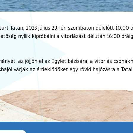
 tart Tatán, 2023 július 29.-én szombaton délelőtt 10:00 ó
etőség nyílik kipróbálni a vitorlázást délután 16:00 óráig
ényét, az jöjjön el az Egylet bázisára, a vitorlás csóna
áshajói várják az érdeklődőket egy rövid hajózásra a Tata