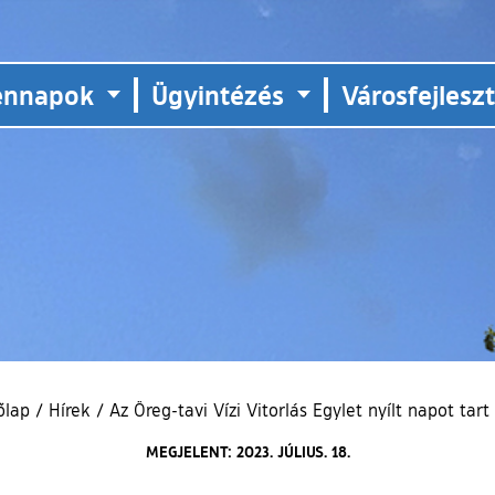
ennapok
Ügyintézés
Városfejlesz
őlap
/
Hírek
/
Az Öreg-tavi Vízi Vitorlás Egylet nyílt napot tart
MEGJELENT: 2023. JÚLIUS. 18.