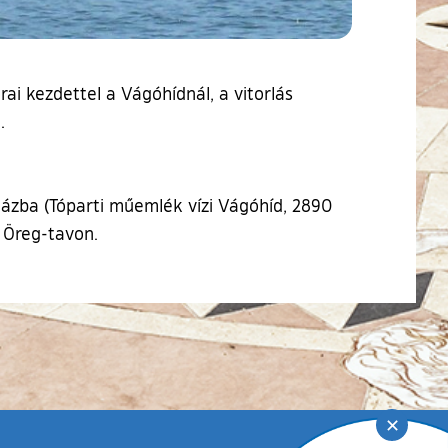
rai kezdettel a Vágóhídnál, a vitorlás
.
kházba (Tóparti műemlék vízi Vágóhíd, 2890
i Öreg-tavon.
✕