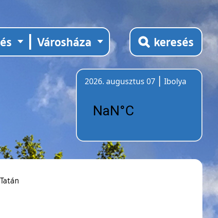
tés
Városháza
keresés
2026. augusztus 07
Ibolya
Időjárás
 Tatán