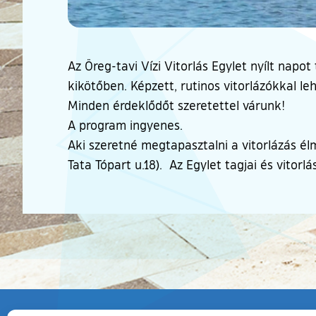
Az Öreg-tavi Vízi Vitorlás Egylet nyílt napot
kikötőben. Képzett, rutinos vitorlázókkal leh
Minden érdeklődőt szeretettel várunk!
A program ingyenes.
Aki szeretné megtapasztalni a vitorlázás élm
Tata Tópart u.18). Az Egylet tagjai és vitorl