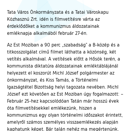
Tata Város Önkormányzata és a Tatai Városkapu
Közhasznú Zrt. idén is filmvetítésre várta az
érdeklődőket a kommunizmus áldozatainak
emléknapja alkalmából február 27-én.
Az Est Moziban a 90 perc „szabadság” a B-közép és a
titkosszolgálat című filmet láthatta a közönség, két
vetítés alkalmával. A vetítések előtt a Hősök terén, a
kommunista diktatúra áldozatainak emléktáblájánál
helyezett el koszorút Michl József polgármester az
önkormányzat, és Kiss Tamás, a Történelmi
Igazságtétel Bizottság helyi tagozata nevében. Michl
József ezt követően az Est Moziban úgy fogalmazott: –
Február 25-hez kapcsolódóan Tatán már hosszú évek
óta filmvetítésekkel emlékezünk, hiszen a
kommunizmus egy olyan történelmi időszakot érintett,
amelyről számos személyes visszaemlékezés alapján
kaphatunk képet. Bár talán nehéz ma megértenünk,