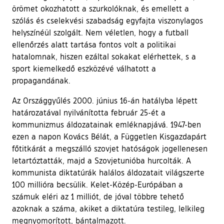
örömet okozhatott a szurkolóknak, és emellett a
szólás és cselekvési szabadság egyfajta viszonylagos
helyszínéül szolgált. Nem véletlen, hogy a futball
ellenőrzés alatt tartása fontos volt a politikai
hatalomnak, hiszen ezáltal sokakat elérhettek, s a
sport kiemelkedő eszközévé válhatott a
propagandának.
Az Országgyűlés 2000. június 16-án hatályba lépett
határozatával nyilvánította február 25-ét a
kommunizmus áldozatainak emléknapjává. 1947-ben
ezen a napon Kovács Bélát, a Független Kisgazdapárt
főtitkárát a megszálló szovjet hatóságok jogellenesen
letartóztatták, majd a Szovjetunióba hurcolták. A
kommunista diktatúrák halálos áldozatait világszerte
100 millióra becsülik. Kelet-Közép-Európában a
számuk eléri az 1 milliót, de jóval többre tehető
azoknak a száma, akiket a diktatúra testileg, lelkileg
megnyomorított, bántalmazott.