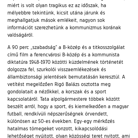
miért is volt olyan tragikus ez az időszak, ha
mélyebbre tekintünk, kicsit utána járunk és
meghallgatjuk mások emlékeit, nagyon sok
információt szerezhetünk a kommunizmus korának
valóságáról.
A 90 perc „szabadság” a B-közép és a titkosszolgálat
című film a ferencvárosi B-közép és a kommunista
diktatúra 1948-1970 közötti küzdelmének történetét
dolgozza fel, szurkolói visszaemlékezések és
állambiztonsági jelentések bemutatásán keresztül. A
vetítést megelőzően Rigó Balázs osztotta meg
gondolatait a nézőkkel, a korszak és a sport
kapcsolatáról. Tata alpolgármestere többek között
beszélt arról, hogy a sport, és kiemelkedően a magyar
futball, rendkívüli népszerűségnek örvendett,
különösen az 50-es években. Egy-egy mérkőzés
hatalmas tömegeket vonzott, kikapcsolódási
lehetőséget nyújtott, olyan közösségi teret nyitott, ami