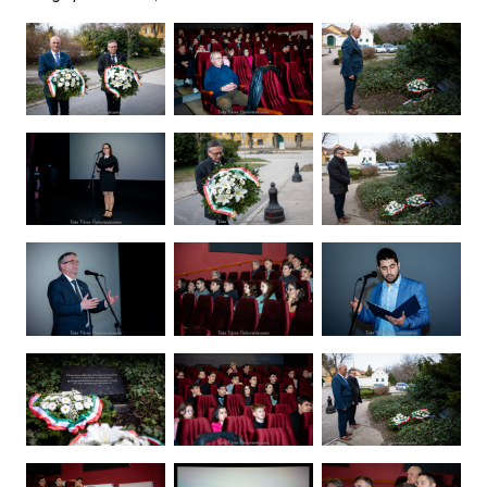
Ugrás a galéria utánra