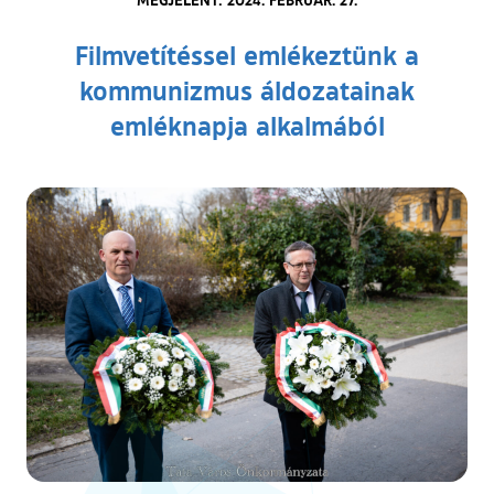
Filmvetítéssel emlékeztünk a
kommunizmus áldozatainak
emléknapja alkalmából