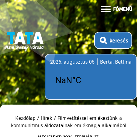
FŐMENÜ
keresés
2026. augusztus 06
Berta, Bettina
Időjárás
Kezdőlap
/
Hírek
/
Filmvetítéssel emlékeztünk a
kommunizmus áldozatainak emléknapja alkalmából
MEGJELENT: 2024. FEBRUÁR. 27.