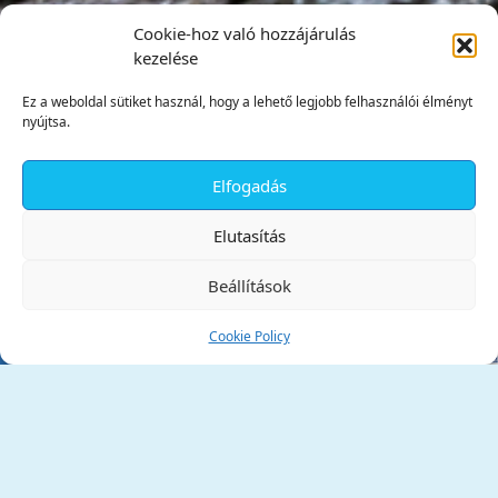
Cookie-hoz való hozzájárulás
kezelése
Ez a weboldal sütiket használ, hogy a lehető legjobb felhasználói élményt
nyújtsa.
Elfogadás
✕
Elutasítás
Beállítások
Cookie Policy
Tata Város Önkormányzata
2890 Tata, Kossuth tér 1.
Telefon:
+36 34 / 588 600
Fax:
+36 34 / 587 078
Email:
ph@tata.hu