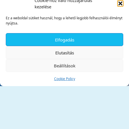
Cookie-hoz való hozzájárulás
kezelése
Ez a weboldal sütiket használ, hogy a lehető legjobb felhasználói élményt
nyújtsa.
Elfogadás
✕
Elutasítás
Beállítások
Cookie Policy
Tata Város Önkormányzata
2890 Tata, Kossuth tér 1.
Telefon:
+36 34 / 588 600
Fax:
+36 34 / 587 078
Email:
ph@tata.hu
(külső hivatkozás)
Archívum