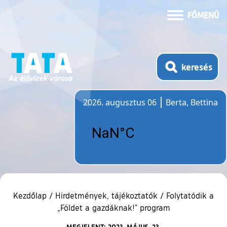
FŐMENÜ
keresés
2026. augusztus 06
Berta, Bettina
Időjárás
Kezdőlap
/
Hirdetmények, tájékoztatók
/
Folytatódik a
„Földet a gazdáknak!” program
MEGJELENT: 2023. MÁJUS. 23.