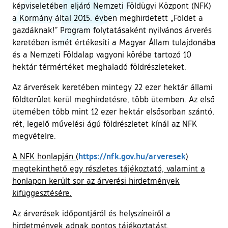
képviseletében eljáró Nemzeti Földügyi Központ (NFK)
a Kormány által 2015. évben meghirdetett „Földet a
gazdáknak!” Program folytatásaként nyilvános árverés
keretében ismét értékesíti a Magyar Állam tulajdonába
és a Nemzeti Földalap vagyoni körébe tartozó 10
hektár térmértéket meghaladó földrészleteket.
Az árverések keretében mintegy 22 ezer hektár állami
földterület kerül meghirdetésre, több ütemben. Az első
ütemében több mint 12 ezer hektár elsősorban szántó,
rét, legelő művelési ágú földrészletet kínál az NFK
megvételre.
(külső hiva
https://nfk.gov.hu/arveresek
A NFK honlapján (
)
megtekinthető egy részletes tájékoztató, valamint a
honlapon került sor az árverési hirdetmények
kifüggesztésére.
Az árverések időpontjáról és helyszíneiről a
hirdetmények adnak pontos tájékoztatást.