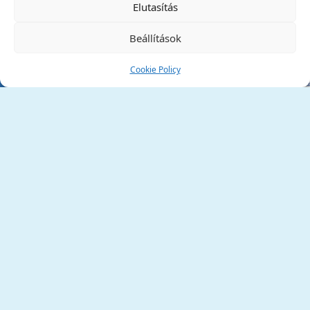
Elutasítás
Beállítások
Cookie Policy
Tata Város Önkormányzata
2890 Tata, Kossuth tér 1.
Telefon:
+36 34 / 588 600
Fax:
+36 34 / 587 078
Email:
ph@tata.hu
(külső hivatkozás)
Archívum
Díjaink
Adatvédelmi nyilatkozat
Akadálymentesítési nyilatkozat
Pályázatok
(külső hivatkozás)