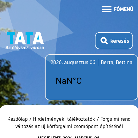
FŐMENÜ
keresés
2026. augusztus 06
Berta, Bettina
Időjárás
Kezdőlap
/
Hirdetmények, tájékoztatók
/
Forgalmi rend
változás az új körforgalmi csomópont építésénél
MEGJELENT: 2024. MÁRCIUS. 08.