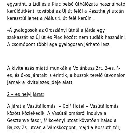
egyaránt, a Lidl és a Piac belső úthálózata használható
kerülőútként, továbbá az Új út felől a Keszthelyi utcán
keresztül lehet a Május 1. út felé kerülni.
-A gyalogosok az Oroszlányi útnál a járda egy
szakaszát az Új út és Piac között nem tudják használni.
A csomópont többi ága gyalogosan járható lesz.
A kivitelezés miatti munkák a Volánbusz Zrt. 2-es, 4-
es, és 6-os járatait is érintik, a buszok terelő útvonalon
járnak a kivitelezés ideje alatt:
2 – es helyi járat:
A járat a Vasútállomás – Golf Hotel – Vasútállomás
között közlekedik. A Vasútállomásról indulva a
Gesztenye fasor, Mikovényi utcát követően halad a
Bajcsy Zs. utcán a Városközpont, majd a Kossuth tér,