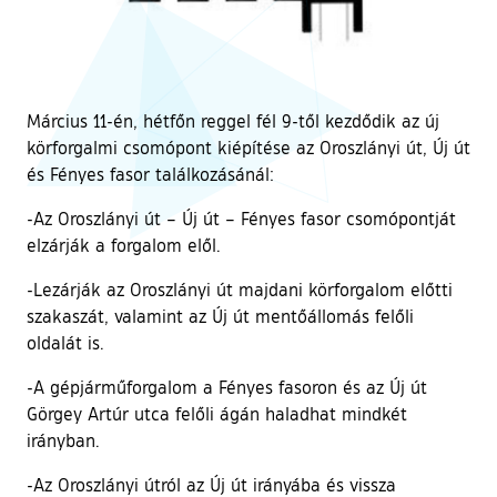
Március 11-én, hétfőn reggel fél 9-től kezdődik az új
körforgalmi csomópont kiépítése az Oroszlányi út, Új út
és Fényes fasor találkozásánál:
-Az Oroszlányi út – Új út – Fényes fasor csomópontját
elzárják a forgalom elől.
-Lezárják az Oroszlányi út majdani körforgalom előtti
szakaszát, valamint az Új út mentőállomás felőli
oldalát is.
-A gépjárműforgalom a Fényes fasoron és az Új út
Görgey Artúr utca felőli ágán haladhat mindkét
irányban.
-Az Oroszlányi útról az Új út irányába és vissza