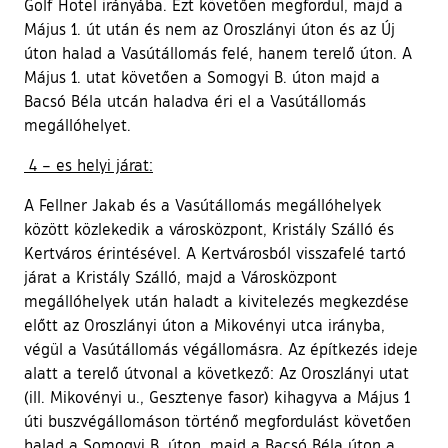
Golf Hotel irányába. Ezt követően megfordul, majd a
Május 1. út után és nem az Oroszlányi úton és az Új
úton halad a Vasútállomás felé, hanem terelő úton. A
Május 1. utat követően a Somogyi B. úton majd a
Bacsó Béla utcán haladva éri el a Vasútállomás
megállóhelyet.
4 – es helyi járat:
A Fellner Jakab és a Vasútállomás megállóhelyek
között közlekedik a városközpont, Kristály Szálló és
Kertváros érintésével. A Kertvárosból visszafelé tartó
járat a Kristály Szálló, majd a Városközpont
megállóhelyek után haladt a kivitelezés megkezdése
előtt az Oroszlányi úton a Mikovényi utca irányba,
végül a Vasútállomás végállomásra. Az építkezés ideje
alatt a terelő útvonal a következő: Az Oroszlányi utat
(ill. Mikovényi u., Gesztenye fasor) kihagyva a Május 1
úti buszvégállomáson történő megfordulást követően
halad a Somogyi B. úton, majd a Bacsó Béla úton a