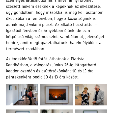
személyes látásmódomat, s mivel annyi örömet
szerzett nekem ezeknek a képeknek az elkészítése,
úgy gondoltam, hogy másokkal is meg kell osztanom
őket abban a reményben, hogy a közönségnek is
adnak majd valami pluszt. Az alkotó hozzátette: –
Igazából fényben és árnyékban élünk, de ez a
kétpólusú világ számos színt, szimbólumot, jelenséget
hordoz, amit megtapasztalhatunk, ha elmélyülünk a
természet csodáiban.
Az érdeklődők 18 fotót láthatnak a Piarista
Rendházban, a válogatás június 26-ig látogatható
kedden-szerdán és csütörtökönként 10 és 15 óra,
péntekenként pedig 10 és 13 óra között.
Ugrás a galéria utánra