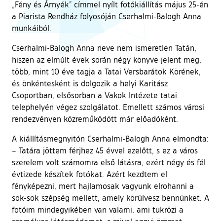
„Fény és Árnyék” címmel nyílt fotókiállítás május 25-én
a Piarista Rendház folyosóján Cserhalmi-Balogh Anna
munkáiból.
Cserhalmi-Balogh Anna neve nem ismeretlen Tatán,
hiszen az elmúlt évek során négy könyve jelent meg,
több, mint 10 éve tagja a Tatai Versbarátok Körének,
és önkéntesként is dolgozik a helyi Karitász
Csoportban, elsősorban a Vakok Intézete tatai
telephelyén végez szolgálatot. Emellett számos városi
rendezvényen közreműködött már előadóként.
A kiállításmegnyitón Cserhalmi-Balogh Anna elmondta:
– Tatára jöttem férjhez 45 évvel ezelőtt, s ez a város
szerelem volt számomra első látásra, ezért négy és fél
évtizede készítek fotókat. Azért kezdtem el
fényképezni, mert hajlamosak vagyunk elrohanni a
sok-sok szépség mellett, amely körülvesz bennünket. A
fotóim mindegyikében van valami, ami tükrözi a