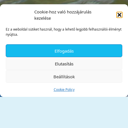
Cookie-hoz való hozzájárulás
kezelése
Ez a weboldal sütiket használ, hogy a lehető legjobb felhasználói élményt
nyújtsa.
Elfogadás
✕
Elutasítás
Beállítások
Cookie Policy
Tata Város Önkormányzata
2890 Tata, Kossuth tér 1.
Telefon:
+36 34 / 588 600
Fax:
+36 34 / 587 078
Email:
ph@tata.hu