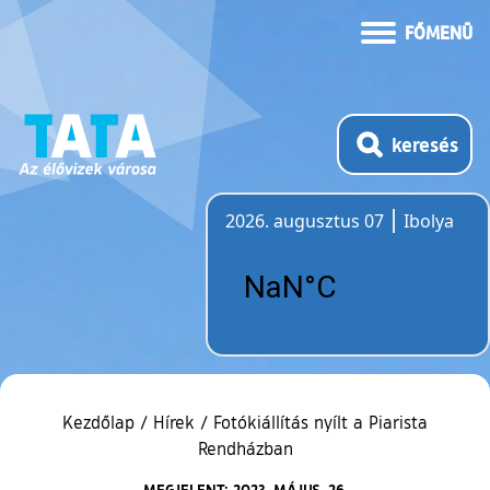
FŐMENÜ
keresés
2026. augusztus 07
Ibolya
Időjárás
Kezdőlap
/
Hírek
/
Fotókiállítás nyílt a Piarista
Rendházban
MEGJELENT: 2023. MÁJUS. 26.