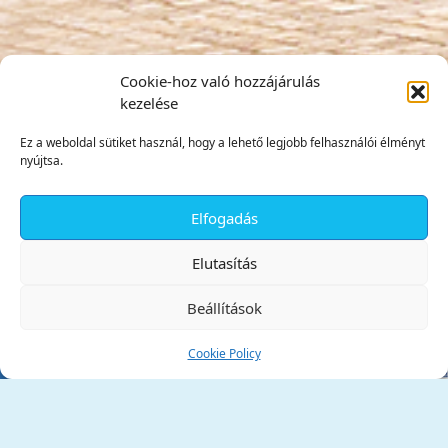
Cookie-hoz való hozzájárulás
kezelése
Ez a weboldal sütiket használ, hogy a lehető legjobb felhasználói élményt
nyújtsa.
Elfogadás
✕
Elutasítás
Beállítások
Cookie Policy
Tata Város Önkormányzata
2890 Tata, Kossuth tér 1.
Telefon:
+36 34 / 588 600