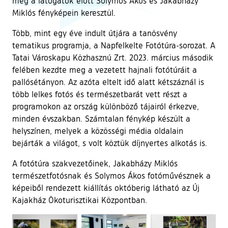
meg a látogatók előtt Solymos Ákos és Jakabházy
Miklós fényképein keresztül.
Több, mint egy éve indult útjára a tanösvény
tematikus programja, a Napfelkelte Fotótúra-sorozat. A
Tatai Városkapu Közhasznú Zrt. 2023. március második
felében kezdte meg a vezetett hajnali fotótúráit a
pallósétányon. Az azóta eltelt idő alatt kétszáznál is
több lelkes fotós és természetbarát vett részt a
programokon az ország különböző tájairól érkezve,
minden évszakban. Számtalan fénykép készült a
helyszínen, melyek a közösségi média oldalain
bejárták a világot, s volt köztük díjnyertes alkotás is.
A fotótúra szakvezetőinek, Jakabházy Miklós
természetfotósnak és Solymos Ákos fotóművésznek a
képeiből rendezett kiállítás októberig látható az Új
Kajakház Ökoturisztikai Központban.
Ugrás a galéria utánra