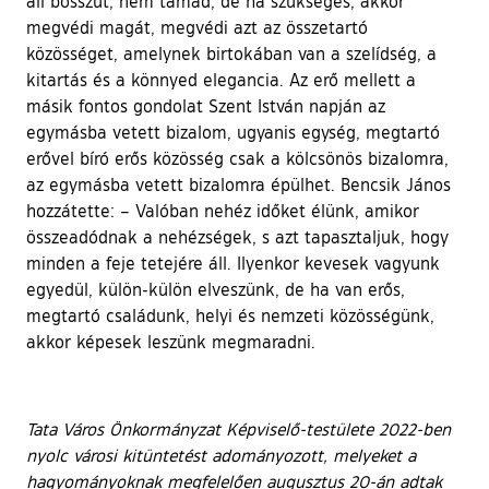
áll bosszút, nem támad, de ha szükséges, akkor
megvédi magát, megvédi azt az összetartó
közösséget, amelynek birtokában van a szelídség, a
kitartás és a könnyed elegancia. Az erő mellett a
másik fontos gondolat Szent István napján az
egymásba vetett bizalom, ugyanis egység, megtartó
erővel bíró erős közösség csak a kölcsönös bizalomra,
az egymásba vetett bizalomra épülhet. Bencsik János
hozzátette: – Valóban nehéz időket élünk, amikor
összeadódnak a nehézségek, s azt tapasztaljuk, hogy
minden a feje tetejére áll. Ilyenkor kevesek vagyunk
egyedül, külön-külön elveszünk, de ha van erős,
megtartó családunk, helyi és nemzeti közösségünk,
akkor képesek leszünk megmaradni.
Tata Város Önkormányzat Képviselő-testülete 2022-ben
nyolc városi kitüntetést adományozott, melyeket a
hagyományoknak megfelelően augusztus 20-án adtak