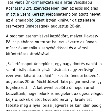
Tata Város Önkormányzata és a Tatai Városkapu
Közhasznú Zrt. szervezésében idén az esős időjárás
miatt a Szent Kereszt Plébániatemplom adott helyet
az államalapító Szent István királyunk tiszteletére
szervezett ünnepségnek augusztus 20-án.
A program szentmisével kezdődött, melyet Havassy
Bálint plébános mutatott be, ezt követte az ünnepi
műsor ökumenikus kenyéráldással és a városi
kitüntetések átadásával.
„Születésnapot ünneplünk, egy nagy döntés napját, a
szent király akaratnyilvánításának nagyszerűségét,
ezer évre kiható csodáját” – kezdte ünnepi beszédét
augusztus 20-án Michl József. Tata polgármestere így
fogalmazott: – A két évvel ezelőtti ünnepen arról
beszéltünk, hogy nálunk is megjelent az egész világot
bejáró, sokak életét követelő járvány. Tavaly ezt
tetézte még a nyári óriási jégverés és kár, idén pedig