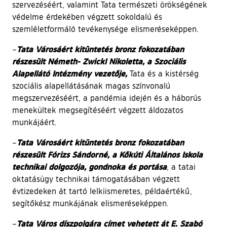
szervezéséért, valamint Tata természeti örökségének
védelme érdekében végzett sokoldalú és
szemléletformáló tevékenysége elismeréseképpen.
Tata Városáért kitüntetés bronz fokozatában
–
részesült Németh- Zwickl Nikoletta, a Szociális
Alapellátó Intézmény vezetője,
Tata és a kistérség
szociális alapellátásának magas színvonalú
megszervezéséért, a pandémia idején és a háborús
menekültek megsegítéséért végzett áldozatos
munkájáért.
Tata Városáért kitüntetés bronz fokozatában
–
részesült Fórizs Sándorné, a Kőkúti Általános Iskola
technikai dolgozója, gondnoka és portása
, a tatai
oktatásügy technikai támogatásában végzett
évtizedeken át tartó lelkiismeretes, példaértékű,
segítőkész munkájának elismeréseképpen.
Tata Város díszpolgára címet vehetett át E. Szabó
–