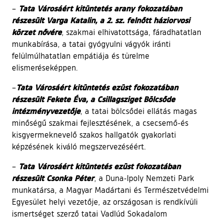
Tata Városáért kitüntetés arany fokozatában
–
részesült Varga Katalin, a 2. sz. felnőtt háziorvosi
körzet nővére
, szakmai elhivatottsága, fáradhatatlan
munkabírása, a tatai gyógyulni vágyók iránti
felülmúlhatatlan empátiája és türelme
elismeréseképpen.
Tata Városáért kitüntetés ezüst fokozatában
–
részesült Fekete Éva, a Csillagsziget Bölcsőde
intézményvezetője
, a tatai bölcsődei ellátás magas
minőségű szakmai fejlesztésének, a csecsemő-és
kisgyermeknevelő szakos hallgatók gyakorlati
képzésének kiváló megszervezéséért.
Tata Városáért kitüntetés ezüst fokozatában
–
részesült Csonka Péter
, a Duna-Ipoly Nemzeti Park
munkatársa, a Magyar Madártani és Természetvédelmi
Egyesület helyi vezetője, az országosan is rendkívüli
ismertséget szerző tatai Vadlúd Sokadalom