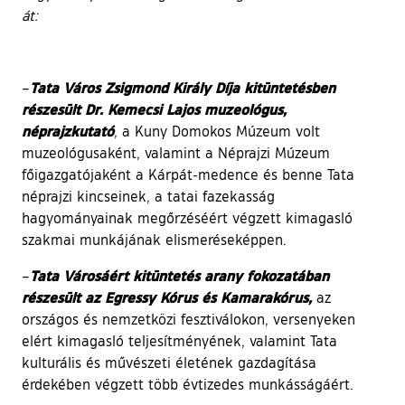
át:
Tata Város Zsigmond Király Díja kitüntetésben
–
részesült Dr. Kemecsi Lajos muzeológus,
néprajzkutató
, a Kuny Domokos Múzeum volt
muzeológusaként, valamint a Néprajzi Múzeum
főigazgatójaként a Kárpát-medence és benne Tata
néprajzi kincseinek, a tatai fazekasság
hagyományainak megőrzéséért végzett kimagasló
szakmai munkájának elismeréseképpen.
Tata Városáért kitüntetés arany fokozatában
–
részesült az Egressy Kórus és Kamarakórus,
az
országos és nemzetközi fesztiválokon, versenyeken
elért kimagasló teljesítményének, valamint Tata
kulturális és művészeti életének gazdagítása
érdekében végzett több évtizedes munkásságáért.