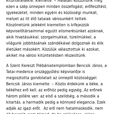
kitüntetésekre, kiemelte: – Hálásan köszönünk meg
ezen a szép ünnepen minden összefogást, erőfeszítést,
igyekezetet, minden egyéni és közösségi munkát,
melyet az itt élő tataiak városunkért tettek.
Köszönetünk jeleként kiemelten is kifejezzük
képviselőtársaimmal együtt elismerésünket azoknak,
akik hivatásukkal, szorgalmukkal, türelmükkel, a
világunk jobbításának szándékával dolgoznak és élik
életüket másokért. Közülük választottuk ki azokat,
akiket ma városi kitüntetésben részesítünk.
A Szent Kereszt Plébániatemplomban Bencsik János, a
Tatai-medence országgyűlési képviselője is
megosztotta gondolatait az ünneplő közösséggel.
Bencsik János kiemelte: – Közös érdekünk a béke, a
békéhez erő kell, az erőhöz pedig egység…Az erőnek
három pillére van: az első a szelídség, a második a
kitartás, a harmadik pedig a könnyed elegancia. Ezek
adják az igazi erőt. Az erő nem hatalmaskodik, nem