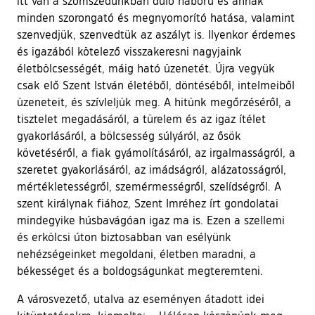
itt van a szomszédunkban dúló háború és annak
minden szorongató és megnyomorító hatása, valamint
szenvedjük, szenvedtük az aszályt is. Ilyenkor érdemes
és igazából kötelező visszakeresni nagyjaink
életbölcsességét, máig ható üzenetét. Újra vegyük
csak elő Szent István életéből, döntéséből, intelmeiből
üzeneteit, és szívleljük meg. A hitünk megőrzéséről, a
tisztelet megadásáról, a türelem és az igaz ítélet
gyakorlásáról, a bölcsesség súlyáról, az ősök
követéséről, a fiak gyámolításáról, az irgalmasságról, a
szeretet gyakorlásáról, az imádságról, alázatosságról,
mértékletességről, szemérmességről, szelídségről. A
szent királynak fiához, Szent Imréhez írt gondolatai
mindegyike húsbavágóan igaz ma is. Ezen a szellemi
és erkölcsi úton biztosabban van esélyünk
nehézségeinket megoldani, életben maradni, a
békességet és a boldogságunkat megteremteni.
A városvezető, utalva az eseményen átadott idei