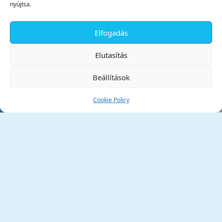
nyújtsa.
Elfogadás
✕
Elutasítás
Beállítások
Cookie Policy
Tata Város Önkormányzata
2890 Tata, Kossuth tér 1.
Telefon:
+36 34 / 588 600
Fax:
+36 34 / 587 078
Email:
ph@tata.hu
(külső hivatkozás)
Archívum
Díjaink
Adatvédelmi nyilatkozat
Akadálymentesítési nyilatkozat