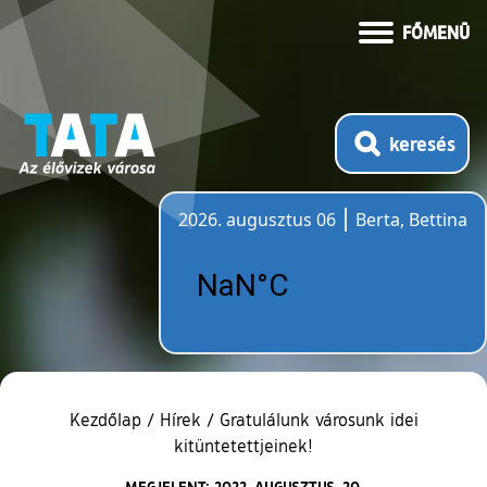
FŐMENÜ
keresés
2026. augusztus 06
Berta, Bettina
Időjárás
Kezdőlap
/
Hírek
/
Gratulálunk városunk idei
kitüntetettjeinek!
MEGJELENT: 2022. AUGUSZTUS. 20.