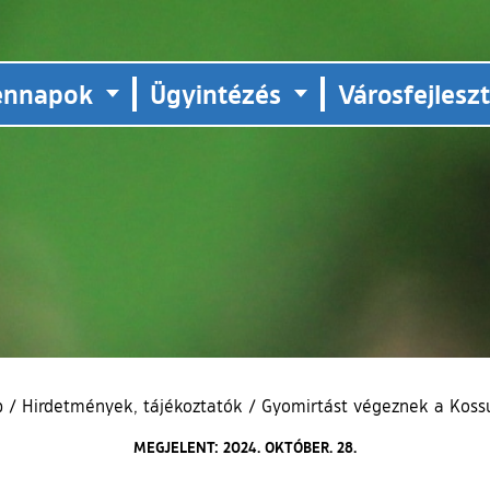
ennapok
Ügyintézés
Városfejlesz
p
/
Hirdetmények, tájékoztatók
/
Gyomirtást végeznek a Koss
MEGJELENT: 2024. OKTÓBER. 28.