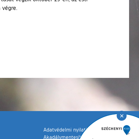
 végre.
✕
Adatvédelmi nyilatkozat
Akadálymentesítési nyilatkozat