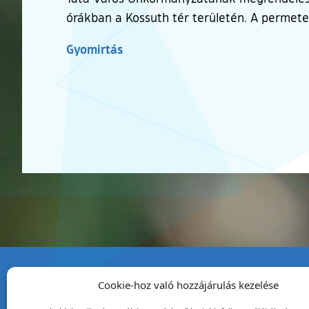
órákban a Kossuth tér területén. A permete
Gyomirtás
Cookie-hoz való hozzájárulás kezelése
Tata Város Önkormány