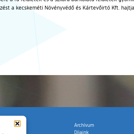
zést a kecskeméti Növényvédő és Kártevőirtó Kft. hajtja
zata
(külső hivatkozás)
Archívum
Díjaink