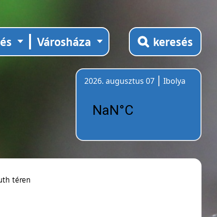
tés
Városháza
keresés
2026. augusztus 07
Ibolya
Időjárás
uth téren