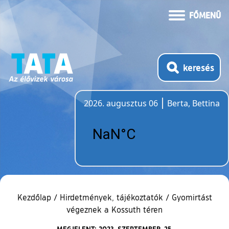
FŐMENÜ
keresés
2026. augusztus 06
Berta, Bettina
Időjárás
Kezdőlap
/
Hirdetmények, tájékoztatók
/
Gyomirtást
végeznek a Kossuth téren
MEGJELENT: 2023. SZEPTEMBER. 25.