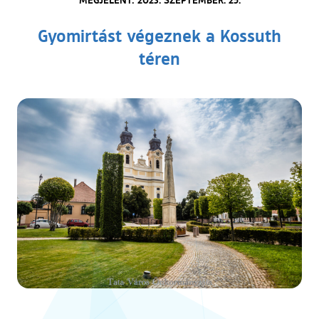
Gyomirtást végeznek a Kossuth
téren